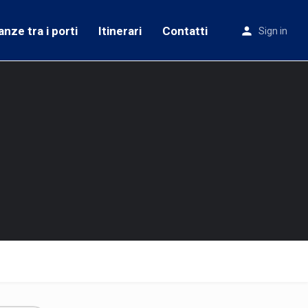
anze tra i porti
Itinerari
Contatti
Sign in