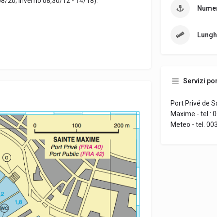
08/20; inverno 08,30/12 - 14/18).
Numer
Lungh
Servizi por
Port Privé de 
Maxime - tel.:
Meteo - tel. 0