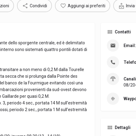
zioni
Condividi
Aggiungi ai preferiti
Invia
Contatti
vante dello sporgente centrale, ed è delimitato
Email:
nterno sono sistemati quattro pontili dotati di
Telef
transitare a non meno di 0,2 M dalla Tourelle
tta secca che si prolunga dalla Pointe des
Canali
del banco de la Fourmigue evitando così una
08/20<
 imbarcazioni provenienti da sud-ovest devono
 Gaillarde per quasi 0,2 M.
Waypo
. 3, periodo 4 sec., portata 14 M sull’estremità
ossi, periodo 2 sec., portata 1 M sull’estremità
Dettagli