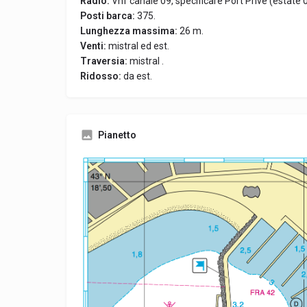
Radio:
Vhf canale 09, specificare Port Prive (estate 
Posti barca:
375.
Lunghezza massima:
26 m.
Venti:
mistral ed est.
Traversia:
mistral .
Ridosso:
da est.
Pianetto