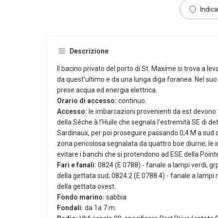
Indica
Descrizione
Il bacino privato del porto di St. Maxime si trova a le
da quest’ultimo e da una lunga diga foranea. Nel suo i
prese acqua ed energia elettrica.
Orario di accesso:
continuo.
Accesso:
le imbarcazioni provenienti da est devono 
della Séche à l’Huile che segnala l’estremità SE di de
Sardinaux, per poi proseguire passando 0,4 M a sud 
zona pericolosa segnalata da quattro boe diurne; le
evitare i banchi che si protendono ad ESE della Pointe
Fari e fanali:
0824 (E 0788) - fanale a lampi verdi, grp
della gettata sud; 0824.2 (E 0788.4) - fanale a lampi r
della gettata ovest.
Fondo marino:
sabbia
Fondali:
da 1a 7 m.