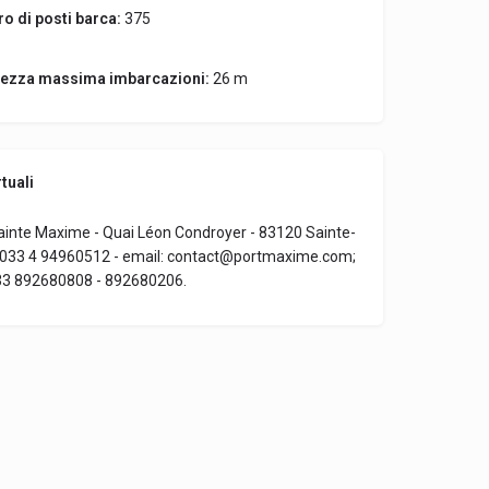
o di posti barca:
375
ezza massima imbarcazioni:
26 m
tuali
Sainte Maxime - Quai Léon Condroyer - 83120 Sainte-
 0033 4 94960512 - email: contact@portmaxime.com;
033 892680808 - 892680206.