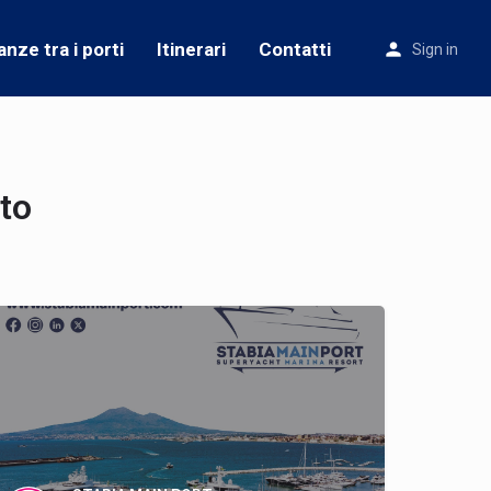
anze tra i porti
Itinerari
Contatti
Sign in
to