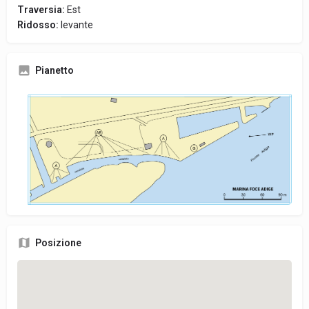
Traversia:
Est
Ridosso:
levante
Pianetto
Posizione