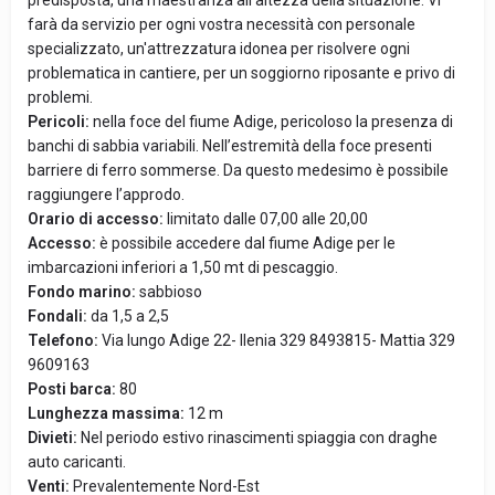
predisposta, una maestranza all'altezza della situazione. Vi
farà da servizio per ogni vostra necessità con personale
specializzato, un'attrezzatura idonea per risolvere ogni
problematica in cantiere, per un soggiorno riposante e privo di
problemi.
Pericoli:
nella foce del fiume Adige, pericoloso la presenza di
banchi di sabbia variabili. Nell’estremità della foce presenti
barriere di ferro sommerse. Da questo medesimo è possibile
raggiungere l’approdo.
Orario di accesso:
limitato dalle 07,00 alle 20,00
Accesso:
è possibile accedere dal fiume Adige per le
imbarcazioni inferiori a 1,50 mt di pescaggio.
Fondo marino:
sabbioso
Fondali:
da 1,5 a 2,5
Telefono:
Via lungo Adige 22- Ilenia 329 8493815- Mattia 329
9609163
Posti barca:
80
Lunghezza massima:
12 m
Divieti:
Nel periodo estivo rinascimenti spiaggia con draghe
auto caricanti.
Venti:
Prevalentemente Nord-Est