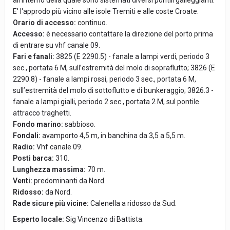
all'interno della quale sono sistemati diversi pontili galleggianti.
E' l'approdo più vicino alle isole Tremiti e alle coste Croate.
Orario di accesso:
continuo.
Accesso:
è necessario contattare la direzione del porto prima
di entrare su vhf canale 09.
Fari e fanali:
3825 (E 2290.5) - fanale a lampi verdi, periodo 3
sec., portata 6 M, sull’estremità del molo di sopraflutto; 3826 (E
2290.8) - fanale a lampi rossi, periodo 3 sec., portata 6 M,
sull’estremità del molo di sottoflutto e di bunkeraggio; 3826.3 -
fanale a lampi gialli, periodo 2 sec., portata 2 M, sul pontile
attracco traghetti.
Fondo marino:
sabbioso.
Fondali:
avamporto 4,5 m, in banchina da 3,5 a 5,5 m.
Radio:
Vhf canale 09.
Posti barca:
310.
Lunghezza massima:
70 m.
Venti:
predominanti da Nord.
Ridosso:
da Nord.
Rade sicure più vicine:
Calenella a ridosso da Sud.
Esperto locale:
Sig Vincenzo di Battista.