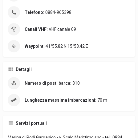
Telefono:
0884-965398
Canali VHF:
VHF canale 09
Waypoint:
41°55.82 N 15°53.42 E
Dettagli
Numero di posti barca:
310
Lunghezza massima imbarcazioni:
70 m
Servizi portuali
Marina di Rodi Garganico - v. Scalo Marittimo snc - tel.: 0884