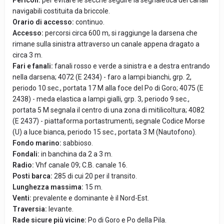
Pericoli:
per evitare le secche seguire la segnaletica dei canali
navigabili costituita da briccole.
Orario di accesso:
continuo.
Accesso:
percorsi circa 600 m, si raggiunge la darsena che
rimane sulla sinistra attraverso un canale appena dragato a
circa 3 m.
Fari e fanali:
fanali rosso e verde a sinistra e a destra entrando
nella darsena; 4072 (E 2434) - faro a lampi bianchi, grp. 2,
periodo 10 sec., portata 17 M alla foce del Po di Goro; 4075 (E
2438) - meda elastica a lampi gialli, grp. 3, periodo 9 sec.,
portata 5 M segnala il centro di una zona di mitilicoltura; 4082
(E 2437) - piattaforma portastrumenti, segnale Codice Morse
(U) a luce bianca, periodo 15 sec., portata 3 M (Nautofono).
Fondo marino:
sabbioso.
Fondali:
in banchina da 2 a 3 m.
Radio:
Vhf canale 09; C.B. canale 16.
Posti barca:
285 di cui 20 per il transito.
Lunghezza massima:
15 m.
Venti:
prevalente e dominante è il Nord-Est.
Traversia:
levante.
Rade sicure più vicine:
Po di Goro e Po della Pila.