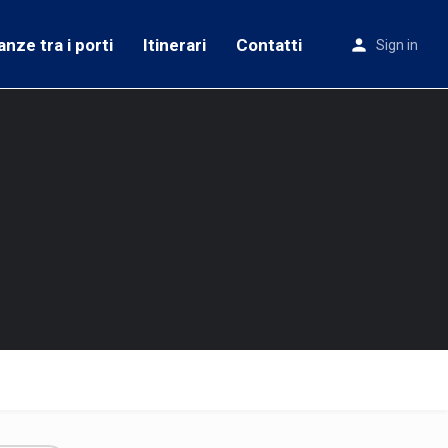
anze tra i porti
Itinerari
Contatti
Sign in