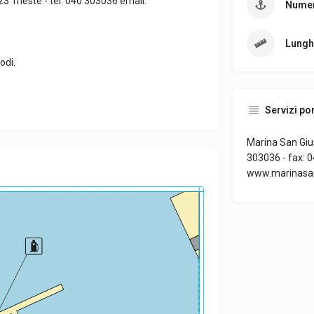
3 Trieste - tel. 040 303036 email:
Numer
Lungh
odi.
Servizi por
Marina San Gius
303036 - fax: 0
www.marinasan