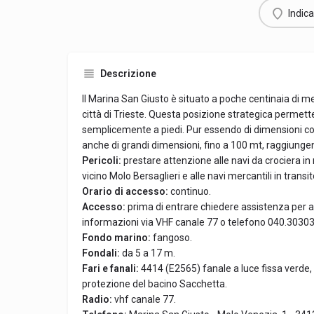
Indica
Descrizione
Il Marina San Giusto è situato a poche centinaia di met
città di Trieste. Questa posizione strategica permette
semplicemente a piedi. Pur essendo di dimensioni co
anche di grandi dimensioni, fino a 100 mt, raggiungen
Pericoli:
prestare attenzione alle navi da crociera in
vicino Molo Bersaglieri e alle navi mercantili in transit
Orario di accesso:
continuo.
Accesso:
prima di entrare chiedere assistenza per
informazioni via VHF canale 77 o telefono 040.30303
Fondo marino:
fangoso.
Fondali:
da 5 a 17 m.
Fari e fanali:
4414 (E2565) fanale a luce fissa verde, 
protezione del bacino Sacchetta.
Radio:
vhf canale 77.