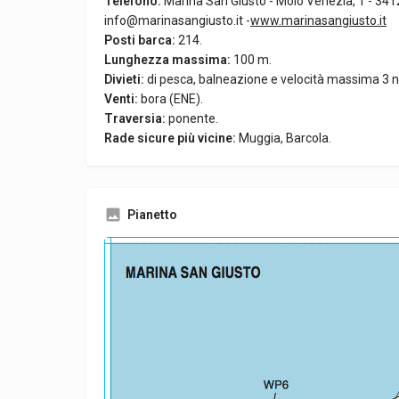
Telefono:
Marina San Giusto - Molo Venezia, 1 - 3412
info@marinasangiusto.it -
www.marinasangiusto.it
Posti barca:
214.
Lunghezza massima:
100 m.
Divieti:
di pesca, balneazione e velocità massima 3 n
Venti:
bora (ENE).
Traversia:
ponente.
Rade sicure più vicine:
Muggia, Barcola.
Pianetto