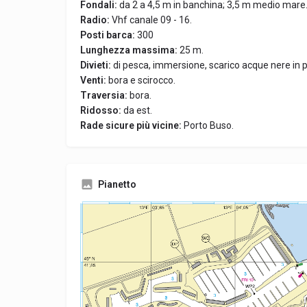
Fondali:
da 2 a 4,5 m in banchina; 3,5 m medio mare
Radio:
Vhf canale 09 - 16.
Posti barca:
300
Lunghezza massima:
25 m.
Divieti:
di pesca, immersione, scarico acque nere in p
Venti:
bora e scirocco.
Traversia:
bora.
Ridosso:
da est.
Rade sicure più vicine:
Porto Buso.
Pianetto