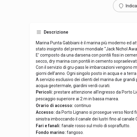
Indica
Descrizione
Marina Punta Gabbiani è il marina più moderno ed att
stato insignito del premio mondiale “Jack Nichol Aw
E’ composto da una darsena con pontili fissi in ceme
secco, dry marina con pontili in cemento sopraeleva
Con il servizio di gru-pass le imbarcazioni vengono mo
giorni dell’anno. Ogni singolo posto in acqua e a ter
A servizio esclusivo dei clienti del marina due grand
acqua geotermale, giardini verdi curati.
Pericoli:
prestare attenzione all'ingresso da Porto Li
pescaggio superiore ai 2 m in bassa marea.
Orario di accesso:
continuo
Accesso:
da Porto Lignano si prosegue verso Nord fin
sinistra imboccando il canale dei lustri fino al canale
Fari e fanali:
fanale rosso sul molo di sopraflutto.
Fondo marino:
fangoso.