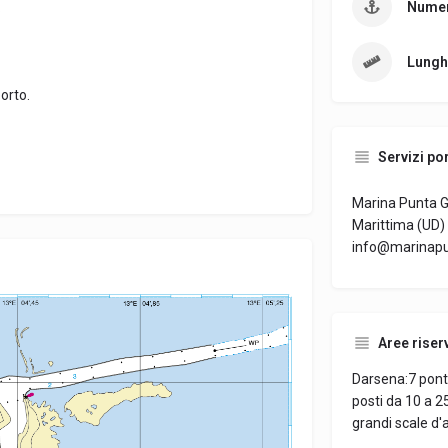
.
Numer
Lungh
orto.
Servizi por
Marina Punta Ga
Marittima (UD) 
info@marinapun
Aree riser
Darsena:7 ponti
posti da 10 a 2
grandi scale d'