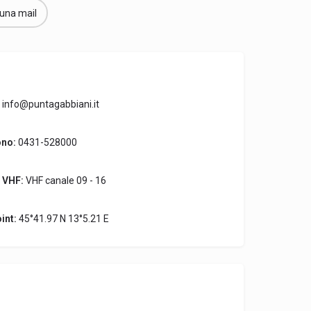
 una mail
info@puntagabbiani.it
ono:
0431-528000
 VHF:
VHF canale 09 - 16
int:
45°41.97 N 13°5.21 E