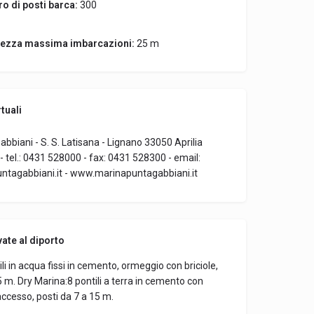
o di posti barca:
300
ezza massima imbarcazioni:
25 m
tuali
bbiani - S. S. Latisana - Lignano 33050 Aprilia
- tel.: 0431 528000 - fax: 0431 528300 - email:
tagabbiani.it - www.marinapuntagabbiani.it
vate al diporto
li in acqua fissi in cemento, ormeggio con briciole,
5 m. Dry Marina:8 pontili a terra in cemento con
accesso, posti da 7 a 15 m.