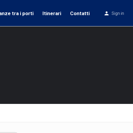
anze tra i porti
Itinerari
Contatti
Sign in