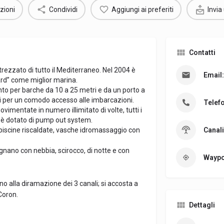
zioni
Condividi
Aggiungi ai preferiti
Invia
Contatti
rezzato di tutto il Mediterraneo. Nel 2004 è
Email:
ard” come miglior marina.
nto per barche da 10 a 25 metri e da un porto a
ti per un comodo accesso alle imbarcazioni.
Telef
vimentate in numero illimitato di volte, tutti i
ra è dotato di pump out system.
i piscine riscaldate, vasche idromassaggio con
Canali
gnano con nebbia, scirocco, di notte e con
Waypo
o alla diramazione dei 3 canali; si accosta a
 Coron.
Dettagli