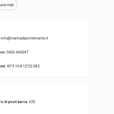
 una mail
info@marinadiportolevante.it
ono:
0426-666047
int:
45°3.10 N 12°22.08 E
o di posti barca:
520