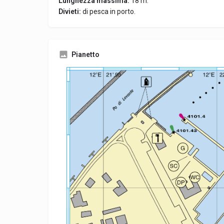
Lunghezza massima:
18 m.
Divieti:
di pesca in porto.
Pianetto