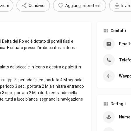
zioni
Condividi
Aggiungi ai preferiti
Invia
Contatti
 Delta del Po ed è dotato di pontili fissi e
Email:
rica. È situato presso l’imboccatura interna
Telef
lato da briccole in legno a destra e paletti in
Waypo
hi, grp. 3, periodo 9 sec., portata 4 M segnala
 periodo 3 sec., portata 2 M a sinistra entrando
 3 sec., portata 2 M a dritta entrando nella
te, tutti a luce bianca, segnano la navigazione
Dettagli
Numer