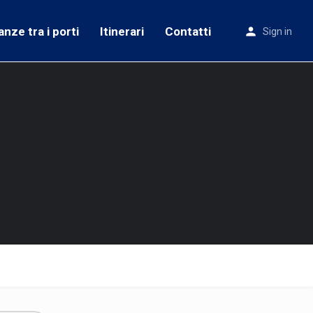
anze tra i porti
Itinerari
Contatti
Sign in