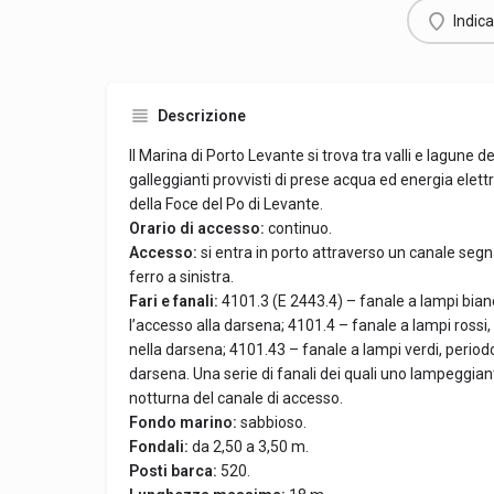
Indica
Descrizione
Il Marina di Porto Levante si trova tra valli e lagune del
galleggianti provvisti di prese acqua ed energia elett
della Foce del Po di Levante.
Orario di accesso:
continuo.
Accesso:
si entra in porto attraverso un canale segna
ferro a sinistra.
Fari e fanali:
4101.3 (E 2443.4) – fanale a lampi bianc
l’accesso alla darsena; 4101.4 – fanale a lampi rossi,
nella darsena; 4101.43 – fanale a lampi verdi, periodo
darsena. Una serie di fanali dei quali uno lampeggian
notturna del canale di accesso.
Fondo marino:
sabbioso.
Fondali:
da 2,50 a 3,50 m.
Posti barca:
520.