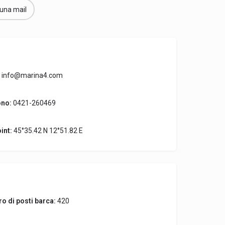
 una mail
info@marina4.com
ono:
0421-260469
int:
45°35.42 N 12°51.82 E
o di posti barca:
420