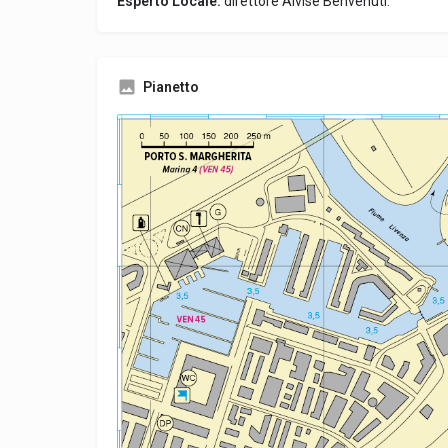
Esperto Locale:
direttore Alvise Benvenuti.
Pianetto