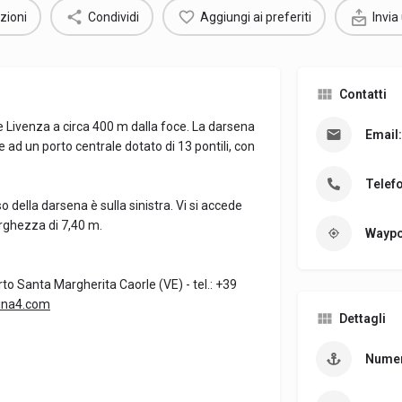
zioni
Condividi
Aggiungi ai preferiti
Invia
Contatti
e Livenza a circa 400 m dalla foce. La darsena
Email:
 ad un porto centrale dotato di 13 pontili, con
Telef
so della darsena è sulla sinistra. Vi si accede
arghezza di 7,40 m.
Waypo
orto Santa Margherita Caorle (VE) - tel.: +39
ina4.com
Dettagli
Numer