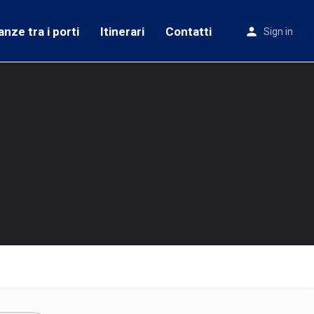
anze tra i porti
Itinerari
Contatti
Sign in