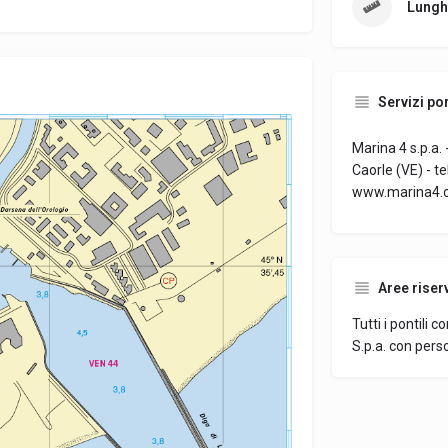
Lungh
Servizi por
Marina 4 s.p.a.
Caorle (VE) - t
www.marina4.
Aree riser
Tutti i pontili 
S.p.a. con pers