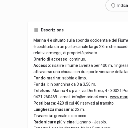
Indica
Descrizione
Marina 4 è situato sulla sponda occidentale del Fium
è costituita da un porto-canale largo 28 m che accede
relativi ormeggi, di proprietà privata.
Orario di accesso:
continuo.
Accesso:
risalire il fiume Livenza per 400 m, l’ingres
attraverso una chiusa con due porte vinciane della l
Fondo marino:
sabbia e limo.
Fondali:
in banchina da 3 a 3,50 m.
Telefono:
Marina 4 s.p.a. - via Dei Greci, 4 - 30021 P
0421 260469 - email: info@marina4.com -
www.mar
Posti barca:
420 di cui 40 riservati al transito.
Lunghezza massima:
22 m.
Traversia:
grecale e scirocco.
Rade sicure più vicine:
Lignano - Jesolo.