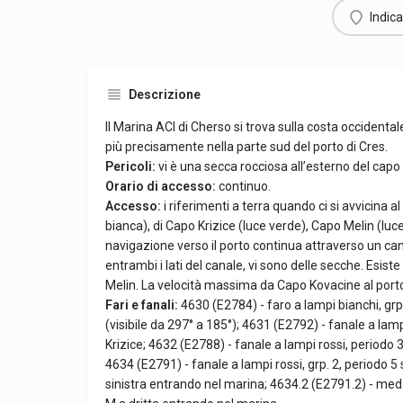
Indica
Descrizione
Il Marina ACI di Cherso si trova sulla costa occidental
più precisamente nella parte sud del porto di Cres.
Pericoli:
vi è una secca rocciosa all’esterno del capo 
Orario di accesso:
continuo.
Accesso:
i riferimenti a terra quando ci si avvicina a
bianca), di Capo Krizice (luce verde), Capo Melin (luc
navigazione verso il porto continua attraverso un can
entrambi i lati del canale, vi sono delle secche. Esis
Melin. La velocità massima da Capo Kovacine al porto 
Fari e fanali:
4630 (E2784) - faro a lampi bianchi, grp
(visibile da 297° a 185°); 4631 (E2792) - fanale a lamp
Krizice; 4632 (E2788) - fanale a lampi rossi, periodo 
4634 (E2791) - fanale a lampi rossi, grp. 2, periodo 5 
sinistra entrando nel marina; 4634.2 (E2791.2) - meda 