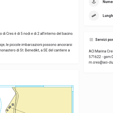
Numer
Lungh
i Cres è di 5 nodi e di 2 all’interno del bacino.
Servizi por
sje; le piccole imbarcazioni possono ancorarsi
monastero di St. Benedikt, a SE del cantiere a
ACI Marina Cres
571622 - gsm:0
m.cres@aci-clu