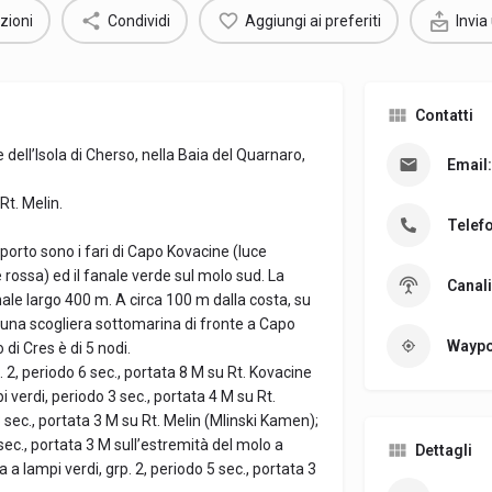
zioni
Condividi
Aggiungi ai preferiti
Invia
Contatti
e dell’Isola di Cherso, nella Baia del Quarnaro,
Email:
Rt. Melin.
Telef
l porto sono i fari di Capo Kovacine (luce
e rossa) ed il fanale verde sul molo sud. La
Canali
ale largo 400 m. A circa 100 m dalla costa, su
te una scogliera sottomarina di fronte a Capo
Waypo
di Cres è di 5 nodi.
. 2, periodo 6 sec., portata 8 M su Rt. Kovacine
i verdi, periodo 3 sec., portata 4 M su Rt.
3 sec., portata 3 M su Rt. Melin (Mlinski Kamen);
sec., portata 3 M sull’estremità del molo a
Dettagli
a lampi verdi, grp. 2, periodo 5 sec., portata 3