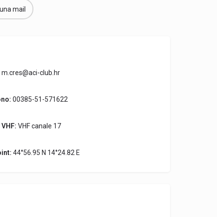
 una mail
m.cres@aci-club.hr
ono:
00385-51-571622
 VHF:
VHF canale 17
int:
44°56.95 N 14°24.82 E