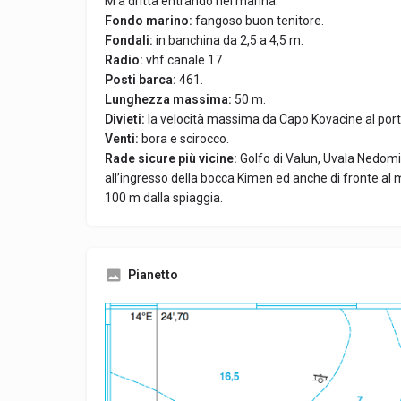
M a dritta entrando nel marina.
Fondo marino:
fangoso buon tenitore.
Fondali:
in banchina da 2,5 a 4,5 m.
Radio:
vhf canale 17.
Posti barca:
461.
Lunghezza massima:
50 m.
Divieti:
la velocità massima da Capo Kovacine al porto d
Venti:
bora e scirocco.
Rade sicure più vicine:
Golfo di Valun, Uvala Nedomi
all’ingresso della bocca Kimen ed anche di fronte al 
100 m dalla spiaggia.
Pianetto