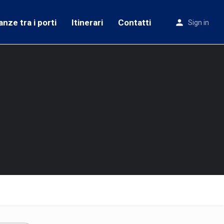
anze tra i porti
Itinerari
Contatti
Sign in