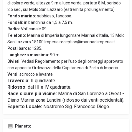
di colore verde, altezza 9 m a luce verde, portata 8 M, periodo
2,5 sec., sul Molo San Lazzaro (estremità prolungamento).
Fondo marino:
sabbioso, fangoso.
Fondali:
in banchina da 1,5 a 7,5 m.
Radio:
Vhf canale 09.
Telefono:
Marina di Imperia lungomare Marinai d'Italia, 13 Molo
San Lazzaro 18100 Imperia reception@marinadiimperia.it
Posti barca:
1285.
Lunghezza massima:
90 m.
Divieti:
Vedasi Regolamento per l’uso degli ormeggi approvato
con apposita Ordinanza della Capitaneria di Porto di Imperia.
Venti:
scirocco e levante.
Traversia:
II quadrante.
Ridosso:
dal III e IV quadrante.
Rade sicure più vicine:
Marina di San Lorenzo a Ovest -
Diano Marina zona Landini (ridosso dai venti occidentali).
Esperto Locale:
Nostromo Sig. Francesco Diego.
Pianetto