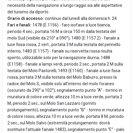
necessità della navigazione a lungo raggio sia alle aspettative
del turismo da diporto.
Orario di accesso:
continuo dal lunedì alla domenica h. 24.
Fari e fanali:
1478 (E 1156) - faro isofase a luce bianca,
periodo 4 sec., portata 16 M a circa 150 m dalla testata del
molo Sud (visibile da 210° a 090°); 1480 (E 1157.2) - fanale a
luce fissa rossa, 2 vert., portata 3 M sulla testata del pennello
interno; 1483 (E 1157) - fanale su riservetta rossa risulta
spento, utilizzabile solo per la navigazione diurna; 1488
(E1158) - fanale a lampi verdi, periodo 2 sec., portata 2 M sulla
testata del Molo Pastorelli; 1493 (E1160) - fanale a luce fissa
rossa, portata 3 M sulla testata del Molo Baburro, presso la
radice del Molo S, visibile solo all’interno del molo foraneo
(oscurato da 290° a 102°); segnalamento punto “A” - torrino in
muratura di colore verde, altezza 10 m a luce verde, portata 2
M, periodo 2 sec., sul Molo San Lazzaro (gomito
prolungamento); segnalamento punto “B” - torrino in muratura
di colore rosso, altezza 10 m a luce verde, portata 8 M, periodo
2 sec., sul Molo Salvo (estremità prolungamento: dovrà
sostituire l’attuale fanale 1483); segnalamento punto “E” - palo