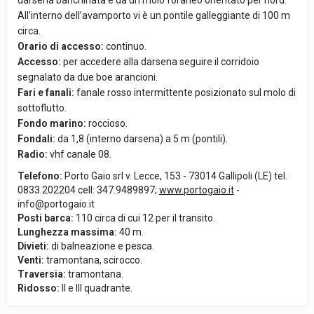
darsena banchinata e da un molo foraneo orientato per nord.
All’interno dell’avamporto vi è un pontile galleggiante di 100 m
circa.
Orario di accesso:
continuo.
Accesso:
per accedere alla darsena seguire il corridoio
segnalato da due boe arancioni.
Fari e fanali:
fanale rosso intermittente posizionato sul molo di
sottoflutto.
Fondo marino:
roccioso.
Fondali:
da 1,8 (interno darsena) a 5 m (pontili).
Radio:
vhf canale 08.
Telefono:
Porto Gaio srl v. Lecce, 153 - 73014 Gallipoli (LE) tel.
0833.202204 cell: 347.9489897;
www.portogaio.it
-
info@portogaio.it
Posti barca:
110 circa di cui 12 per il transito.
Lunghezza massima:
40 m.
Divieti:
di balneazione e pesca.
Venti:
tramontana, scirocco.
Traversia:
tramontana.
Ridosso:
II e III quadrante.