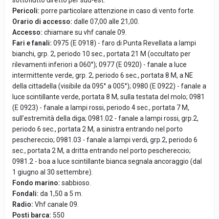
sottoflutto diretto per sud-est.
Pericoli:
porre particolare attenzione in caso di vento forte.
Orario di accesso:
dalle 07,00 alle 21,00.
Accesso:
chiamare su vhf canale 09.
Fari e fanali:
0975 (E 0918) - faro di Punta Revellata a lampi
bianchi, grp. 2, periodo 10 sec., portata 21 M (occultato per
rilevamenti inferiori a 060°); 0977 (E 0920) - fanale a luce
intermittente verde, grp. 2, periodo 6 sec., portata 8 M, a NE
della cittadella (visibile da 095° a 005°); 0980 (E 0922) - fanale a
luce scintillante verde, portata 8 M, sulla testata del molo; 0981
(E 0923) - fanale a lampi rossi, periodo 4 sec., portata 7 M,
sull’estremità della diga; 0981.02 - fanale a lampi rossi, grp.2,
periodo 6 sec., portata 2 M, a sinistra entrando nel porto
peschereccio; 0981.03 - fanale a lampi verdi, grp.2, periodo 6
sec., portata 2 M, a dritta entrando nel porto peschereccio;
0981.2 - boa a luce scintillante bianca segnala ancoraggio (dal
1 giugno al 30 settembre).
Fondo marino:
sabbioso.
Fondali:
da 1,50 a 5 m.
Radio:
Vhf canale 09.
Posti barca:
550