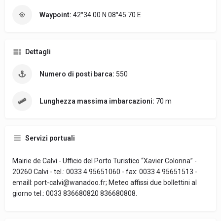
Waypoint:
42°34.00 N 08°45.70 E
Dettagli
Numero di posti barca:
550
Lunghezza massima imbarcazioni:
70 m
Servizi portuali
Mairie de Calvi - Ufficio del Porto Turistico “Xavier Colonna” -
20260 Calvi - tel.: 0033 4 95651060 - fax: 0033 4 95651513 -
emaill: port-calvi@wanadoo.fr; Meteo affissi due bollettini al
giorno tel.: 0033 836680820 836680808.