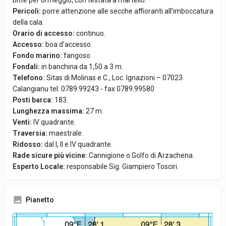
bitte per ormeggio, con testata a martello.
Pericoli:
porre attenzione alle secche affioranti all’imboccatura
della cala.
Orario di accesso:
continuo.
Accesso:
boa d’accesso.
Fondo marino:
fangoso.
Fondali:
in banchina da 1,50 a 3 m.
Telefono:
Sitas di Molinas e C., Loc. Ignazioni – 07023
Calangianu tel. 0789.99243 - fax 0789.99580
Posti barca:
183.
Lunghezza massima:
27 m.
Venti:
IV quadrante.
Traversia:
maestrale.
Ridosso:
dal I, II e IV quadrante.
Rade sicure più vicine:
Cannigione o Golfo di Arzachena.
Esperto Locale:
responsabile Sig. Giampiero Tosciri.
Pianetto