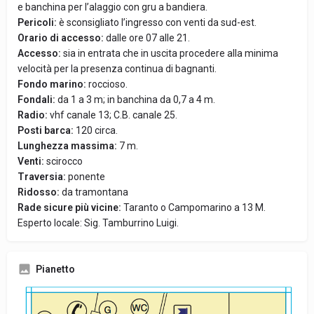
e banchina per l’alaggio con gru a bandiera.
Pericoli:
è sconsigliato l’ingresso con venti da sud-est.
Orario di accesso:
dalle ore 07 alle 21.
Accesso:
sia in entrata che in uscita procedere alla minima
velocità per la presenza continua di bagnanti.
Fondo marino:
roccioso.
Fondali:
da 1 a 3 m; in banchina da 0,7 a 4 m.
Radio:
vhf canale 13; C.B. canale 25.
Posti barca:
120 circa.
Lunghezza massima:
7 m.
Venti:
scirocco
Traversia:
ponente
Ridosso:
da tramontana
Rade sicure più vicine:
Taranto o Campomarino a 13 M.
Esperto locale: Sig. Tamburrino Luigi.
Pianetto