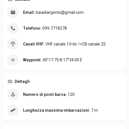
Email:
baiadiargento@gmail.com
Telefono:
099-7718278
Canali VHF:
VHF canale 13<br />CB canale 25
Waypoint:
40°17.75 N 17°34.00 E
Dettagli
Numero di posti barca:
120
Lunghezza massima imbarcazioni:
7 m