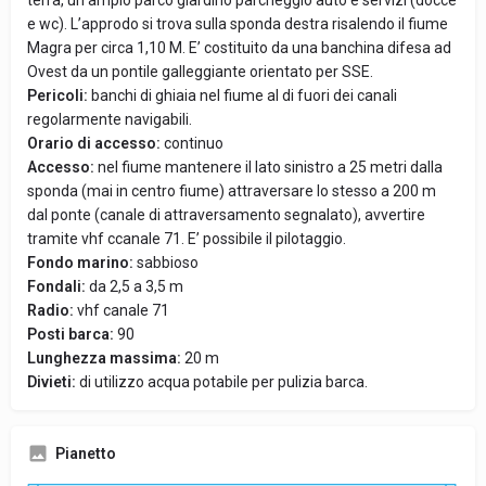
terra, un ampio parco giardino parcheggio auto e servizi (docce
e wc). L’approdo si trova sulla sponda destra risalendo il fiume
Magra per circa 1,10 M. E’ costituito da una banchina difesa ad
Ovest da un pontile galleggiante orientato per SSE.
Pericoli:
banchi di ghiaia nel fiume al di fuori dei canali
regolarmente navigabili.
Orario di accesso:
continuo
Accesso:
nel fiume mantenere il lato sinistro a 25 metri dalla
sponda (mai in centro fiume) attraversare lo stesso a 200 m
dal ponte (canale di attraversamento segnalato), avvertire
tramite vhf ccanale 71. E’ possibile il pilotaggio.
Fondo marino:
sabbioso
Fondali:
da 2,5 a 3,5 m
Radio:
vhf canale 71
Posti barca:
90
Lunghezza massima:
20 m
Divieti:
di utilizzo acqua potabile per pulizia barca.
Pianetto