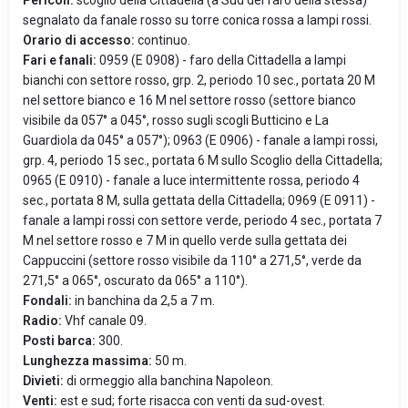
Pericoli:
scoglio della Cittadella (a Sud del faro della stessa)
segnalato da fanale rosso su torre conica rossa a lampi rossi.
Orario di accesso:
continuo.
Fari e fanali:
0959 (E 0908) - faro della Cittadella a lampi
bianchi con settore rosso, grp. 2, periodo 10 sec., portata 20 M
nel settore bianco e 16 M nel settore rosso (settore bianco
visibile da 057° a 045°, rosso sugli scogli Butticino e La
Guardiola da 045° a 057°); 0963 (E 0906) - fanale a lampi rossi,
grp. 4, periodo 15 sec., portata 6 M sullo Scoglio della Cittadella;
0965 (E 0910) - fanale a luce intermittente rossa, periodo 4
sec., portata 8 M, sulla gettata della Cittadella; 0969 (E 0911) -
fanale a lampi rossi con settore verde, periodo 4 sec., portata 7
M nel settore rosso e 7 M in quello verde sulla gettata dei
Cappuccini (settore rosso visibile da 110° a 271,5°, verde da
271,5° a 065°, oscurato da 065° a 110°).
Fondali:
in banchina da 2,5 a 7 m.
Radio:
Vhf canale 09.
Posti barca:
300.
Lunghezza massima:
50 m.
Divieti:
di ormeggio alla banchina Napoleon.
Venti:
est e sud; forte risacca con venti da sud-ovest.