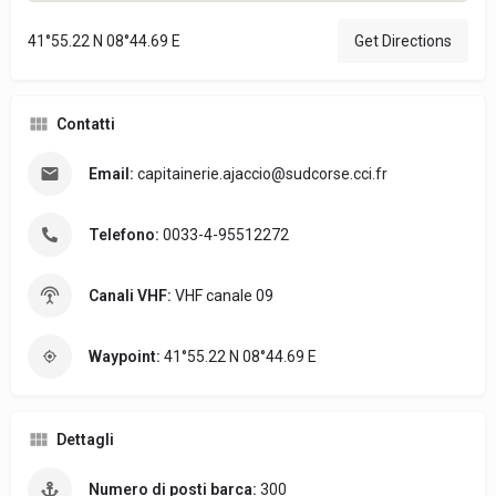
41°55.22 N 08°44.69 E
Get Directions
Contatti
Email:
capitainerie.ajaccio@sudcorse.cci.fr
Telefono:
0033-4-95512272
Canali VHF:
VHF canale 09
Waypoint:
41°55.22 N 08°44.69 E
Dettagli
Numero di posti barca:
300