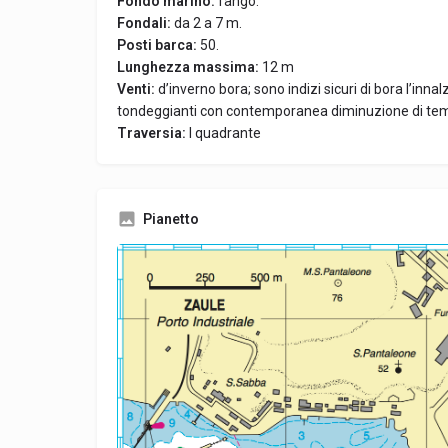
Fondo marino:
fango.
Fondali:
da 2 a 7 m.
Posti barca:
50.
Lunghezza massima:
12 m
Venti:
d’inverno bora; sono indizi sicuri di bora l’innal
tondeggianti con contemporanea diminuzione di tem
Traversia:
I quadrante
Pianetto