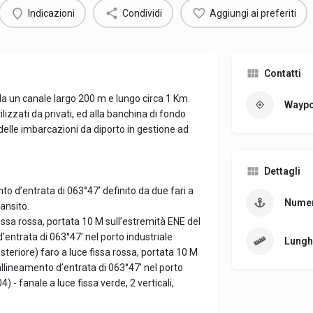
Indicazioni
Condividi
Aggiungi ai preferiti
Contatti
a un canale largo 200 m e lungo circa 1 Km.
Waypo
tilizzati da privati, ed alla banchina di fondo
 delle imbarcazioni da diporto in gestione ad
Dettagli
to d’entrata di 063°47’ definito da due fari a
Numer
ransito.
fissa rossa, portata 10 M sull’estremità ENE del
d’entrata di 063°47’ nel porto industriale
Lungh
osteriore) faro a luce fissa rossa, portata 10 M
’allineamento d’entrata di 063°47’ nel porto
) - fanale a luce fissa verde, 2 verticali,