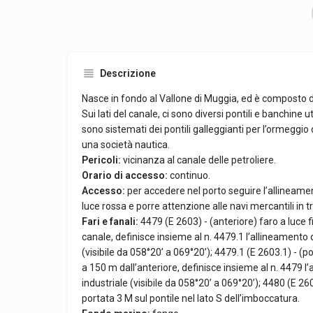
Descrizione
Nasce in fondo al Vallone di Muggia, ed è composto d
Sui lati del canale, ci sono diversi pontili e banchine u
sono sistemati dei pontili galleggianti per l’ormeggio
una società nautica.
Pericoli:
vicinanza al canale delle petroliere.
Orario di accesso:
continuo.
Accesso:
per accedere nel porto seguire l’allineamen
luce rossa e porre attenzione alle navi mercantili in t
Fari e fanali:
4479 (E 2603) - (anteriore) faro a luce 
canale, definisce insieme al n. 4479.1 l’allineamento 
(visibile da 058°20’ a 069°20’); 4479.1 (E 2603.1) - (p
a 150 m dall’anteriore, definisce insieme al n. 4479 l
industriale (visibile da 058°20’ a 069°20’); 4480 (E 2604
portata 3 M sul pontile nel lato S dell’imboccatura.