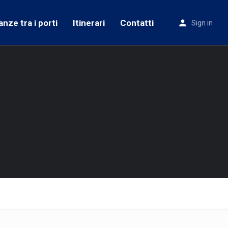
anze tra i porti
Itinerari
Contatti
Sign in