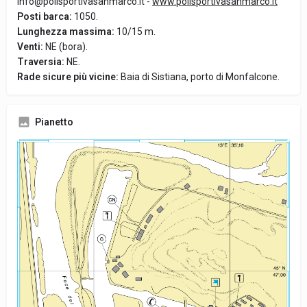
info@polisportivasanmarco.it -
www.polisportivasanmarco.it
Posti barca:
1050.
Lunghezza massima:
10/15 m.
Venti:
NE (bora).
Traversia:
NE.
Rade sicure più vicine:
Baia di Sistiana, porto di Monfalcone.
Pianetto