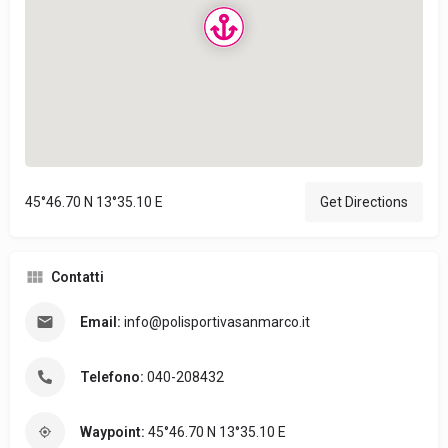
45°46.70 N 13°35.10 E
Get Directions
Contatti
Email:
info@polisportivasanmarco.it
Telefono:
040-208432
Waypoint:
45°46.70 N 13°35.10 E