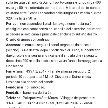
sulla testata del molo di Duino. Il porto-canale è lungo circa 400
m, largo 50 m e orientato per nord-sud. A lato del porto-canale
esistono altre 3 canali secondari della lunghezza media di circa
320 m e larghi 50 m.
Pericoli:
non essendoci fanali, la navigazione notturna è
consigliata con conoscenza dei canali e delle secche, altrimenti
accedere al solo canale principale banchinato sul lato destro.
Orario di accesso:
continuo.
Accesso:
in entrata seguire i canali segnalati da briccole
(secche). Sulla destra, dopo il porticciolo di Duino, si incontrano
due briccole che segnalano il canale d’entrata che va seguito:
dopo circa 200 m sulla destra si trova un fanale lampeggiante a
luce bianca.
Fari e fanali:
4357 (E 2547) - fanale a lampi verdi, grp. 2,
periodo 10 sec., portata 4 M a S. Giovanni di Duino; meda
luminosa allo sbocco del canale.
Fondo marino:
sabbioso.
Fondali:
in banchina da 2 a 5 m.
Telefono:
Polisportiva San Marco - Villaggio del pescatore
33/A - 34011 Duino Airisina - tel.:/fax: 040 208432 - email: