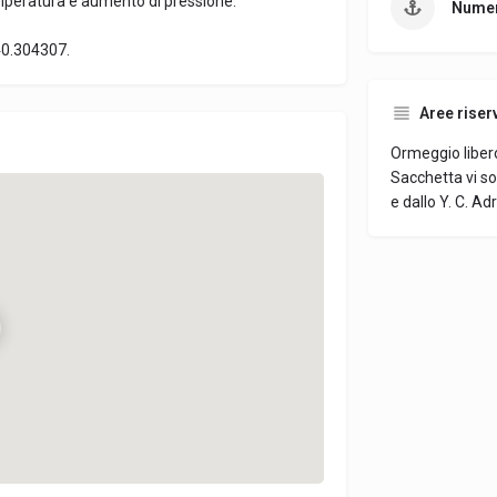
peratura e aumento di pressione.
Numer
040.304307.
Aree riser
Ormeggio libero
Sacchetta vi son
e dallo Y. C. Ad