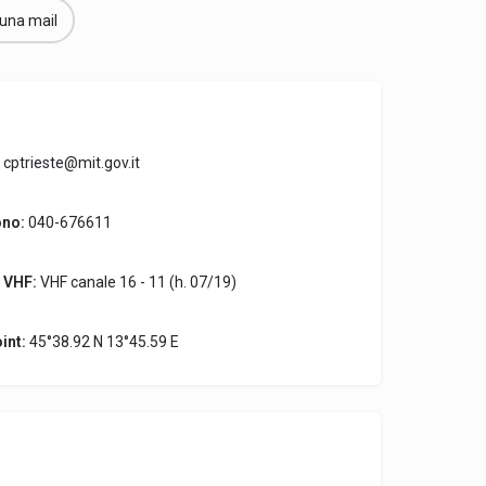
 una mail
cptrieste@mit.gov.it
ono:
040-676611
 VHF:
VHF canale 16 - 11 (h. 07/19)
int:
45°38.92 N 13°45.59 E