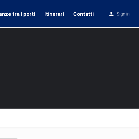
anze tra i porti
Itinerari
Contatti
Sign in