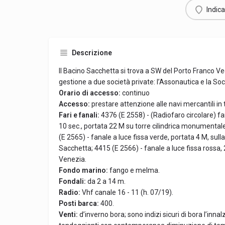
Indica
Descrizione
Il Bacino Sacchetta si trova a SW del Porto Franco Vecc
gestione a due società private: l’Assonautica e la Soci
Orario di accesso:
continuo
Accesso:
prestare attenzione alle navi mercantili in 
Fari e fanali:
4376 (E 2558) - (Radiofaro circolare) far
10 sec., portata 22 M su torre cilindrica monumental
(E 2565) - fanale a luce fissa verde, portata 4 M, sul
Sacchetta; 4415 (E 2566) - fanale a luce fissa rossa, 2
Venezia.
Fondo marino:
fango e melma.
Fondali:
da 2 a 14 m.
Radio:
Vhf canale 16 - 11 (h. 07/19).
Posti barca:
400.
Venti:
d’inverno bora; sono indizi sicuri di bora l’innal