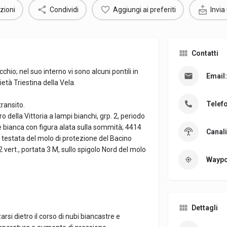
zioni
Condividi
Aggiungi ai preferiti
Invia
Contatti
hio; nel suo interno vi sono alcuni pontili in
Email:
età Triestina della Vela.
Telef
transito.
o della Vittoria a lampi bianchi, grp. 2, periodo
e bianca con figura alata sulla sommità; 4414
Canali
la testata del molo di protezione del Bacino
 vert., portata 3 M, sullo spigolo Nord del molo
Waypo
Dettagli
zarsi dietro il corso di nubi biancastre e