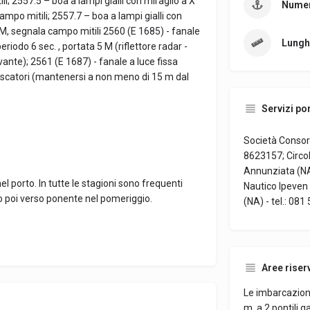
li; 2557.5 – boa a lampi gialli con miraglio a X
Numer
ampo mitili; 2557.7 – boa a lampi gialli con
4 M, segnala campo mitili 2560 (E 1685) - fanale
Lungh
eriodo 6 sec. , portata 5 M (riflettore radar -
evante); 2561 (E 1687) - fanale a luce fissa
pescatori (mantenersi a non meno di 15 m dal
Servizi por
Società Consorti
8623157; Circol
Annunziata (NA)
nel porto. In tutte le stagioni sono frequenti
Nautico Ipeven 
no poi verso ponente nel pomeriggio.
(NA) - tel.: 08
Aree riser
Le imbarcazion
m, a 2 pontili g