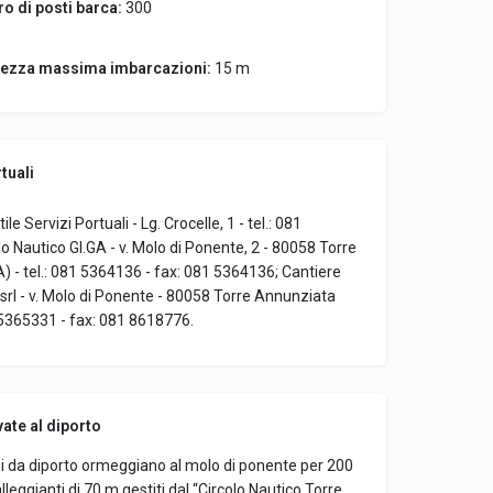
o di posti barca:
300
ezza massima imbarcazioni:
15 m
tuali
le Servizi Portuali - Lg. Crocelle, 1 - tel.: 081
o Nautico GI.GA - v. Molo di Ponente, 2 - 80058 Torre
 - tel.: 081 5364136 - fax: 081 5364136; Cantiere
srl - v. Molo di Ponente - 80058 Torre Annunziata
1 5365331 - fax: 081 8618776.
vate al diporto
i da diporto ormeggiano al molo di ponente per 200
alleggianti di 70 m gestiti dal “Circolo Nautico Torre