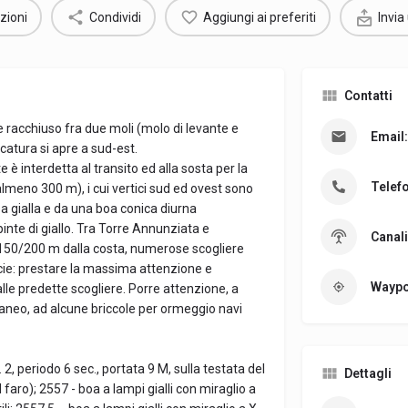
zioni
Condividi
Aggiungi ai preferiti
Invia
Contatti
 racchiuso fra due moli (molo di levante e
Email:
catura si apre a sud-est.
è interdetta al transito ed alla sosta per la
Telef
lmeno 300 m), i cui vertici sud ed ovest sono
 gialla e da una boa conica diurna
inte di giallo. Tra Torre Annunziata e
Canali
 150/200 m dalla costa, numerose scogliere
ficie: prestare la massima attenzione e
Waypo
le predette scogliere. Porre attenzione, a
raneo, ad alcune briccole per ormeggio navi
 2, periodo 6 sec., portata 9 M, sulla testata del
Dettagli
ro); 2557 - boa a lampi gialli con miraglio a