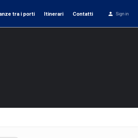
anze tra i porti
Itinerari
Contatti
Sign in