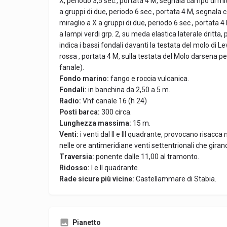
X, periodo 3,5 sec., portata 4 M, segnala campo di miti
a gruppi di due, periodo 6 sec., portata 4 M, segnala c
miraglio a X a gruppi di due, periodo 6 sec., portata 
a lampi verdi grp. 2, su meda elastica laterale dritta, p
indica i bassi fondali davanti la testata del molo di L
rossa , portata 4 M, sulla testata del Molo darsena 
fanale).
Fondo marino:
fango e roccia vulcanica.
Fondali:
in banchina da 2,50 a 5 m.
Radio:
Vhf canale 16 (h 24)
Posti barca:
300 circa.
Lunghezza massima:
15 m.
Venti:
i venti dal II e III quadrante, provocano risacca 
nelle ore antimeridiane venti settentrionali che gira
Traversia:
ponente dalle 11,00 al tramonto.
Ridosso:
I e II quadrante.
Rade sicure più vicine:
Castellammare di Stabia.
Pianetto