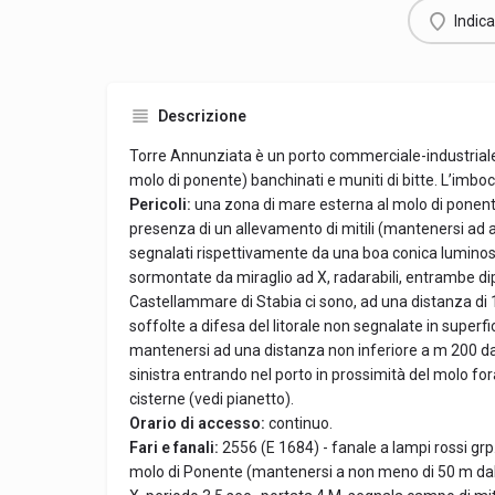
Indica
Descrizione
Torre Annunziata è un porto commerciale-industriale
molo di ponente) banchinati e muniti di bitte. L’imboc
Pericoli:
una zona di mare esterna al molo di ponente 
presenza di un allevamento di mitili (mantenersi ad a
segnalati rispettivamente da una boa conica luminosa
sormontate da miraglio ad X, radarabili, entrambe dip
Castellammare di Stabia ci sono, ad una distanza di
soffolte a difesa del litorale non segnalate in super
mantenersi ad una distanza non inferiore a m 200 dal
sinistra entrando nel porto in prossimità del molo fo
cisterne (vedi pianetto).
Orario di accesso:
continuo.
Fari e fanali:
2556 (E 1684) - fanale a lampi rossi grp.
molo di Ponente (mantenersi a non meno di 50 m dal fa