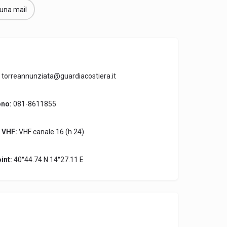
 una mail
torreannunziata@guardiacostiera.it
ono:
081-8611855
 VHF:
VHF canale 16 (h 24)
int:
40°44.74 N 14°27.11 E