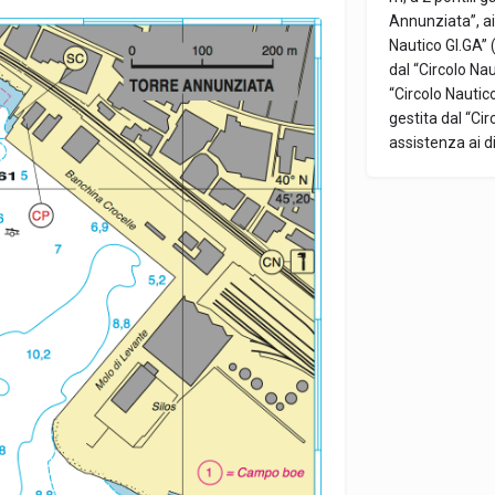
Annunziata”, ai 
Nautico GI.GA” (
dal “Circolo Naut
“Circolo Nautic
gestita dal “Cir
assistenza ai di