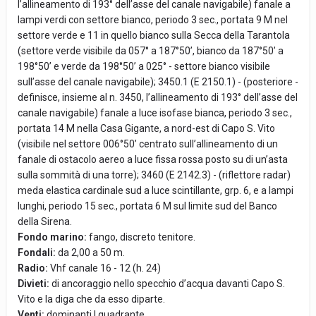
l’allineamento di 193° dell’asse del canale navigabile) fanale a
lampi verdi con settore bianco, periodo 3 sec., portata 9 M nel
settore verde e 11 in quello bianco sulla Secca della Tarantola
(settore verde visibile da 057° a 187°50’, bianco da 187°50’ a
198°50’ e verde da 198°50’ a 025° - settore bianco visibile
sull’asse del canale navigabile); 3450.1 (E 2150.1) - (posteriore -
definisce, insieme al n. 3450, l’allineamento di 193° dell’asse del
canale navigabile) fanale a luce isofase bianca, periodo 3 sec.,
portata 14 M nella Casa Gigante, a nord-est di Capo S. Vito
(visibile nel settore 006°50’ centrato sull’allineamento di un
fanale di ostacolo aereo a luce fissa rossa posto su di un’asta
sulla sommità di una torre); 3460 (E 2142.3) - (riflettore radar)
meda elastica cardinale sud a luce scintillante, grp. 6, e a lampi
lunghi, periodo 15 sec., portata 6 M sul limite sud del Banco
della Sirena.
Fondo marino:
fango, discreto tenitore.
Fondali:
da 2,00 a 50 m.
Radio:
Vhf canale 16 - 12 (h. 24)
Divieti:
di ancoraggio nello specchio d’acqua davanti Capo S.
Vito e la diga che da esso diparte.
Venti:
dominanti I quadrante