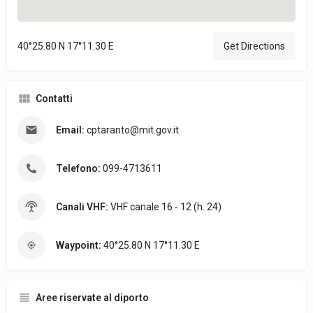
40°25.80 N 17°11.30 E
Get Directions
Contatti
Email:
cptaranto@mit.gov.it
Telefono:
099-4713611
Canali VHF:
VHF canale 16 - 12 (h. 24)
Waypoint:
40°25.80 N 17°11.30 E
Aree riservate al diporto