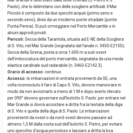
Mar Grande è delimitato dalle Isole Cheradi (S. Pietro e S.
Paolo), che lo delimitano con delle scogliere artificiali. Il Mar
Piccolo è composto da due specchi acquei (primo seno e
secondo seno), divisi da un moderno ponte stradale (ponte
Punta Penna). Si può ormeggiare nel Porto Mercantile o in
alcuni approdi privati.
Pericoli:
Secca della Tarantola, situata ad E-NE della Scogliera
di S. Vito, nel Mar Grande (segnalata dal fanale n. 3450-E2150);
Secca della Sirena, posta a circa 1.600 m a sud-ovest
dell’imboccatura del porto mercantile, segnalata da una meda
elastica cardinale sud radarabile (n. 3460-E2142.3).
Orario di accesso:
continuo.
Accesso:
le imbarcazioni in entrata provenienti da SE, una
volta riconosciuto il faro di Capo S. Vito, devono manovrare in
modo da non avvicinarlo a meno di 1 M e dopo averlo rilevato
per 090° devono governare sull’Isolotto S. Paolo: per entrare nel
Mar Grande si dovrà accostare a dritta fra la testata della diga
di S. Vito e quella della diga di S. Paolo. Le imbarcazioni
provenienti da ovest o da nord-ovest devono passare ad
almeno 1,5 M dalla costa sud dell’Isolotto S. Pietro, per evitare
uno specchio d’acqua pericoloso e lasciare a dritta la boa