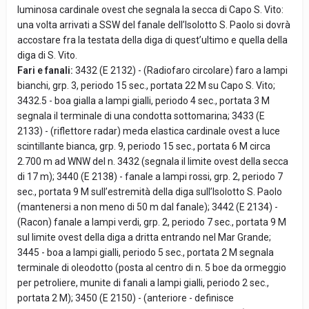
luminosa cardinale ovest che segnala la secca di Capo S. Vito:
una volta arrivati a SSW del fanale dell’Isolotto S. Paolo si dovrà
accostare fra la testata della diga di quest’ultimo e quella della
diga di S. Vito.
Fari e fanali:
3432 (E 2132) - (Radiofaro circolare) faro a lampi
bianchi, grp. 3, periodo 15 sec., portata 22 M su Capo S. Vito;
3432.5 - boa gialla a lampi gialli, periodo 4 sec., portata 3 M
segnala il terminale di una condotta sottomarina; 3433 (E
2133) - (riflettore radar) meda elastica cardinale ovest a luce
scintillante bianca, grp. 9, periodo 15 sec., portata 6 M circa
2.700 m ad WNW del n. 3432 (segnala il limite ovest della secca
di 17 m); 3440 (E 2138) - fanale a lampi rossi, grp. 2, periodo 7
sec., portata 9 M sull’estremità della diga sull’Isolotto S. Paolo
(mantenersi a non meno di 50 m dal fanale); 3442 (E 2134) -
(Racon) fanale a lampi verdi, grp. 2, periodo 7 sec., portata 9 M
sul limite ovest della diga a dritta entrando nel Mar Grande;
3445 - boa a lampi gialli, periodo 5 sec., portata 2 M segnala
terminale di oleodotto (posta al centro di n. 5 boe da ormeggio
per petroliere, munite di fanali a lampi gialli, periodo 2 sec.,
portata 2 M); 3450 (E 2150) - (anteriore - definisce