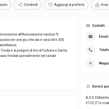
zioni
Condividi
Aggiungi ai preferiti
Invia
Contatti
concessione all’Associazione nautica “Il
Email:
ezzata con una gru che ala e vara oltre 300
stellatura.
Telef
onda e ai poligoni di tiro di Furbara e Santa
 bassi fondali specialmente nel canale
Waypo
Servizi por
A.S.D. Il Molet
57 02 27 e-mail