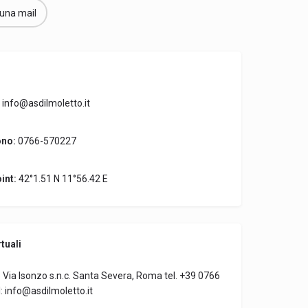
 una mail
info@asdilmoletto.it
ono:
0766-570227
int:
42°1.51 N 11°56.42 E
tuali
to Via Isonzo s.n.c. Santa Severa, Roma tel. +39 0766
: info@asdilmoletto.it