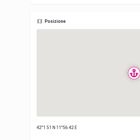
Posizione
42°1.51 N 11°56.42 E