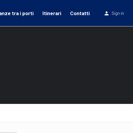
anze tra i porti
Itinerari
Contatti
Sign in