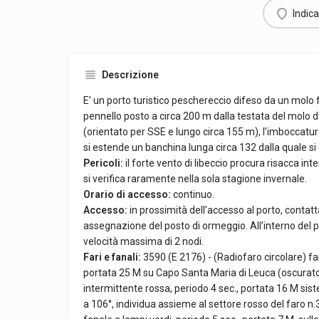
Indica
Descrizione
E’ un porto turistico peschereccio difeso da un molo 
pennello posto a circa 200 m dalla testata del molo de
(orientato per SSE e lungo circa 155 m), l’imboccatura
si estende un banchina lunga circa 132 dalla quale si d
Pericoli:
il forte vento di libeccio procura risacca int
si verifica raramente nella sola stagione invernale.
Orario di accesso:
continuo.
Accesso:
in prossimità dell’accesso al porto, contatt
assegnazione del posto di ormeggio. All’interno del
velocità massima di 2 nodi.
Fari e fanali:
3590 (E 2176) - (Radiofaro circolare) far
portata 25 M su Capo Santa Maria di Leuca (oscurato d
intermittente rossa, periodo 4 sec., portata 16 M sist
a 106°, individua assieme al settore rosso del faro n