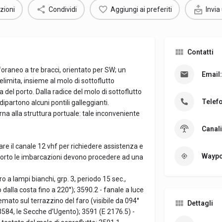
zioni
Condividi
Aggiungi ai preferiti
Invia
Contatti
foraneo a tre bracci, orientato per SW; un
Email:
limita, insieme al molo di sottoflutto
 del porto. Dalla radice del molo di sottoflutto
Telef
ipartono alcuni pontili galleggianti.
erna alla struttura portuale: tale inconveniente
Canali
are il canale 12 vhf per richiedere assistenza e
Waypo
 porto le imbarcazioni devono procedere ad una
o a lampi bianchi, grp. 3, periodo 15 sec.,
alla costa fino a 220°); 3590.2 - fanale a luce
emato sul terrazzino del faro (visibile da 094°
Dettagli
.3584, le Secche d’Ugento); 3591 (E 2176.5) -