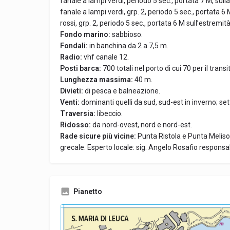
fanale a lampi verdi, periodo 5 sec., portata 7 M, sull
fanale a lampi verdi, grp. 2, periodo 5 sec., portata 6
rossi, grp. 2, periodo 5 sec., portata 6 M sull’estremità
Fondo marino:
sabbioso.
Fondali:
in banchina da 2 a 7,5 m.
Radio:
vhf canale 12.
Posti barca:
700 totali nel porto di cui 70 per il transi
Lunghezza massima:
40 m.
Divieti:
di pesca e balneazione.
Venti:
dominanti quelli da sud, sud-est in inverno; sett
Traversia:
libeccio.
Ridosso:
da nord-ovest, nord e nord-est.
Rade sicure più vicine:
Punta Ristola e Punta Meliso
grecale. Esperto locale: sig. Angelo Rosafio responsab
Pianetto