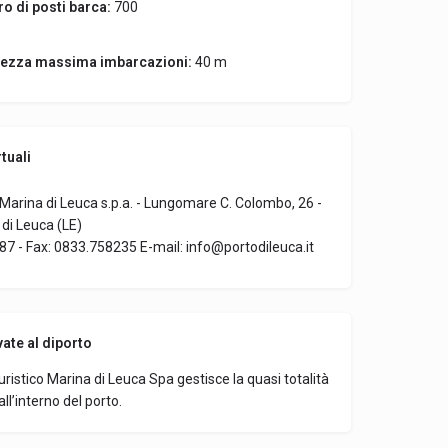
o di posti barca:
700
ezza massima imbarcazioni:
40 m
tuali
 Marina di Leuca s.p.a. - Lungomare C. Colombo, 26 -
di Leuca (LE)
87 - Fax: 0833.758235 E-mail: info@portodileuca.it
vate al diporto
uristico Marina di Leuca Spa gestisce la quasi totalità
ll’interno del porto.