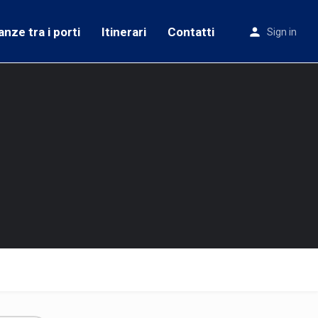
anze tra i porti
Itinerari
Contatti
Sign in