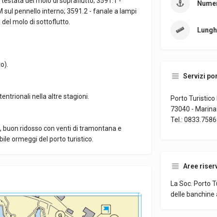
a testata del molo di sopraflutto; 3591.1 -
Numer
 M sul pennello interno; 3591.2 - fanale a lampi
 del molo di sottoflutto.
Lungh
to).
Servizi por
entrionali nella altre stagioni.
Porto Turistico
73040 - Marina 
Tel.: 0833.7586
, buon ridosso con venti di tramontana e
ile ormeggi del porto turistico.
Aree riser
La Soc. Porto T
delle banchine a