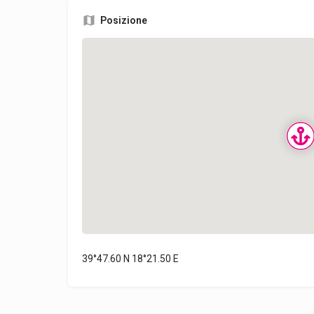
Posizione
39°47.60 N 18°21.50 E