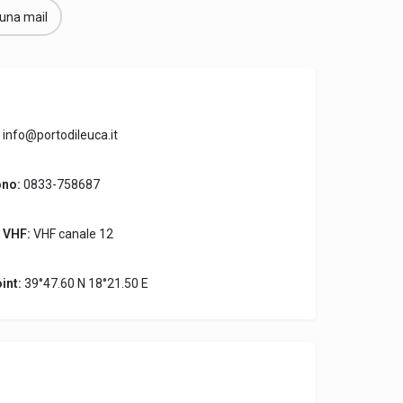
 una mail
info@portodileuca.it
ono:
0833-758687
 VHF:
VHF canale 12
int:
39°47.60 N 18°21.50 E