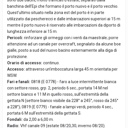
sono due bacini, molto trafficati d’estate, separati dalla
banchina dell’Epi che formano il porto nuovo e il porto vecchio.
Quest’ultimo situato nella zona est del porto è in parte
utilizzato dai pescherecci e dalle imbarcazioni superiori ai 15 m
mentre il porto nuovo è riservato alle imbarcazioni da diporto di
lunghezza inferiore ai 15 m.
Pericoli:
rinforzare gli ormeggi con i venti da maestrale; porre
attenzione ad un canale per overcraft, segnalato da alcune boe
gialle, posto a sud del nuovo bacino esternamente alla diga di
protezione.
Orario di accesso:
continuo.
Accesso:
attraverso un’imboccatura larga 45 m orientata per
WSW.
Fari e fanali:
0818 (E 0778) - faro a luce intermittente bianca
con settore rosso, grp. 2, periodo 6 sec., portata 14 M nel
settore bianco e 11 M in quello rosso, sull’estremità della
gettata N (settore bianco visibile da 228° a 245°, rosso da 245°
a 228°); 0819 (E 0779) - fanale a lampi verdi, periodo 4 sec.,
portata 6 M sull’estremità della gettata S.
Fondali:
da 2,00 a 6,00 m.
Radio:
Vhf canale 09 (estate 08/20,30; inverno 08/20).