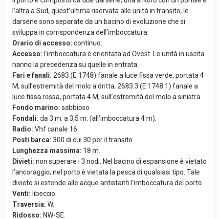
Il porto è composto da due darsene, una a Nord con un pontile e
l’altra a Sud, quest’ultima riservata alle unità in transito; le
darsene sono separate da un bacino di evoluzione che si
sviluppa in corrispondenza dell’imboccatura.
Orario di accesso:
continuo.
Accesso:
l’imboccatura è orientata ad Ovest. Le unità in uscita
hanno la precedenza su quelle in entrata.
Fari e fanali:
2683 (E 1748) fanale a luce fissa verde, portata 4
M, sull’estremità del molo a dritta; 2683.3 (E 1748.1) fanale a
luce fissa rossa, portata 4 M, sull’estremità del molo a sinistra.
Fondo marino:
sabbioso
Fondali:
da 3 m. a 3,5 m. (all’imboccatura 4 m).
Radio:
Vhf canale 16.
Posti barca:
300 di cui 30 per il transito.
Lunghezza massima:
18 m.
Divieti:
non superare i 3 nodi. Nel bacino di espansione è vietato
l’ancoraggio; nel porto è vietata la pesca di qualsiasi tipo. Tale
divieto si estende alle acque antistanti l’imboccatura del porto.
Venti:
libeccio.
Traversia:
W.
Ridosso:
NW-SE.