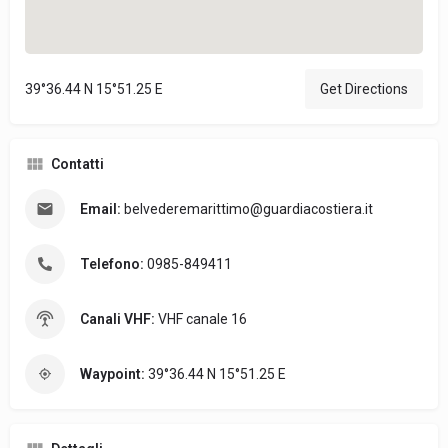
39°36.44 N 15°51.25 E
Get Directions
Contatti
Email:
belvederemarittimo@guardiacostiera.it
Telefono:
0985-849411
Canali VHF:
VHF canale 16
Waypoint:
39°36.44 N 15°51.25 E