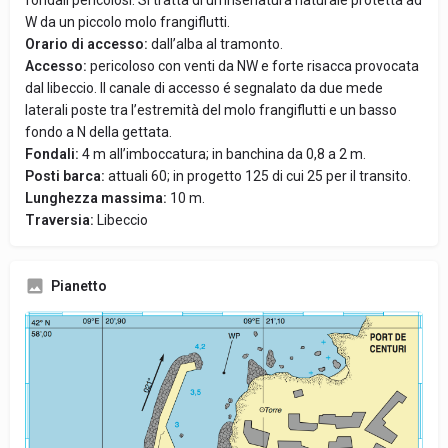
fondali pericolosi. Si tratta di un’insenatura naturale protetta ad
W da un piccolo molo frangiflutti.
Orario di accesso:
dall’alba al tramonto.
Accesso:
pericoloso con venti da NW e forte risacca provocata
dal libeccio. Il canale di accesso é segnalato da due mede
laterali poste tra l’estremità del molo frangiflutti e un basso
fondo a N della gettata.
Fondali:
4 m all’imboccatura; in banchina da 0,8 a 2 m.
Posti barca:
attuali 60; in progetto 125 di cui 25 per il transito.
Lunghezza massima:
10 m.
Traversia:
Libeccio
Pianetto