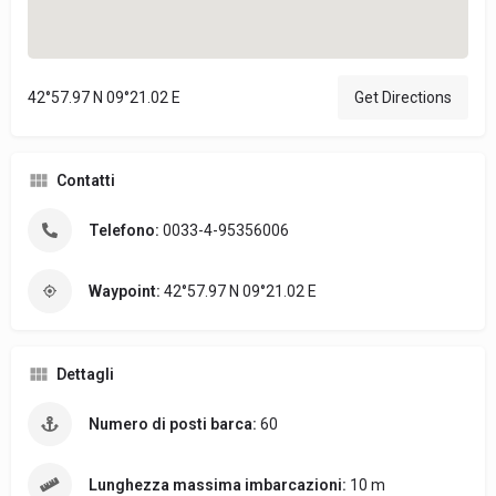
42°57.97 N 09°21.02 E
Get Directions
Contatti
Telefono:
0033-4-95356006
Waypoint:
42°57.97 N 09°21.02 E
Dettagli
Numero di posti barca:
60
Lunghezza massima imbarcazioni:
10 m