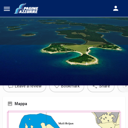
PARCO NAZIONALE DI BRIJUNI
Informazioni sull'area marittima
Leave a review
Bookmark
Share
Mappa