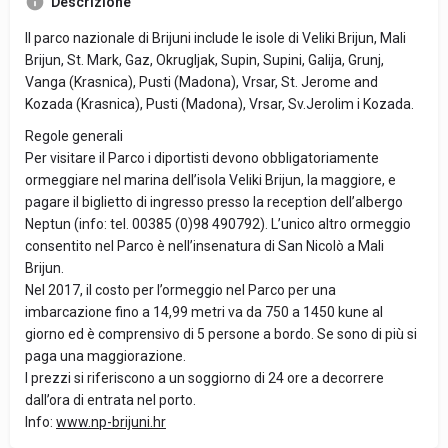
Descrizione
Il parco nazionale di Brijuni include le isole di Veliki Brijun, Mali
Brijun, St. Mark, Gaz, Okrugljak, Supin, Supini, Galija, Grunj,
Vanga (Krasnica), Pusti (Madona), Vrsar, St. Jerome and
Kozada (Krasnica), Pusti (Madona), Vrsar, Sv.Jerolim i Kozada.
Regole generali
Per visitare il Parco i diportisti devono obbligatoriamente
ormeggiare nel marina dell’isola Veliki Brijun, la maggiore, e
pagare il biglietto di ingresso presso la reception dell’albergo
Neptun (info: tel. 00385 (0)98 490792). L’unico altro ormeggio
consentito nel Parco è nell’insenatura di San Nicolò a Mali
Brijun.
Nel 2017, il costo per l’ormeggio nel Parco per una
imbarcazione fino a 14,99 metri va da 750 a 1450 kune al
giorno ed è comprensivo di 5 persone a bordo. Se sono di più si
paga una maggiorazione.
I prezzi si riferiscono a un soggiorno di 24 ore a decorrere
dall’ora di entrata nel porto.
Info:
www.np-brijuni.hr