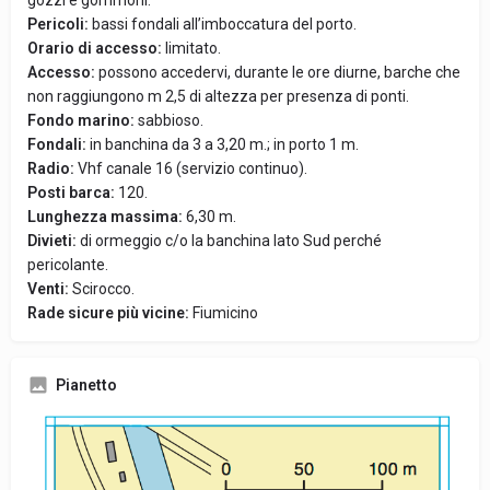
gozzi e gommoni.
Pericoli:
bassi fondali all’imboccatura del porto.
Orario di accesso:
limitato.
Accesso:
possono accedervi, durante le ore diurne, barche che
non raggiungono m 2,5 di altezza per presenza di ponti.
Fondo marino:
sabbioso.
Fondali:
in banchina da 3 a 3,20 m.; in porto 1 m.
Radio:
Vhf canale 16 (servizio continuo).
Posti barca:
120.
Lunghezza massima:
6,30 m.
Divieti:
di ormeggio c/o la banchina lato Sud perché
pericolante.
Venti:
Scirocco.
Rade sicure più vicine:
Fiumicino
Pianetto