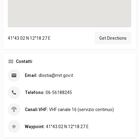
41°43.02 N 12°18.27 E
Get Directions
Contatti
Email:
dlostia@mit.gov.it
Telefono:
06-56188245
Canali VHF:
VHF canale 16 (servizio continuo)
Waypoint:
41°43.02 N 12°18.27 E