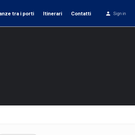
anze tra i porti
Itinerari
Contatti
Sign in