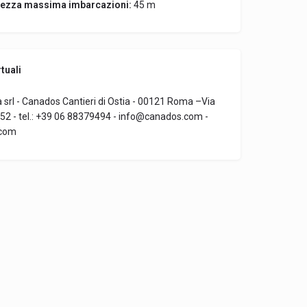
ezza massima imbarcazioni:
45 m
tuali
ia srl - Canados Cantieri di Ostia - 00121 Roma –Via
 252 - tel.: +39 06 88379494 - info@canados.com -
com