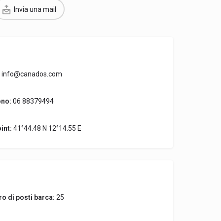
Invia una mail
info@canados.com
ono:
06 88379494
int:
41°44.48 N 12°14.55 E
o di posti barca:
25