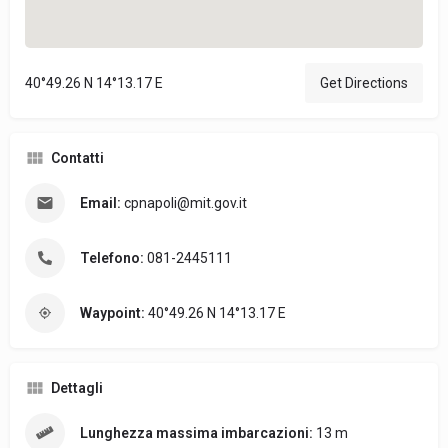
40°49.26 N 14°13.17 E
Get Directions
Contatti
Email:
cpnapoli@mit.gov.it
Telefono:
081-2445111
Waypoint:
40°49.26 N 14°13.17 E
Dettagli
Lunghezza massima imbarcazioni:
13 m