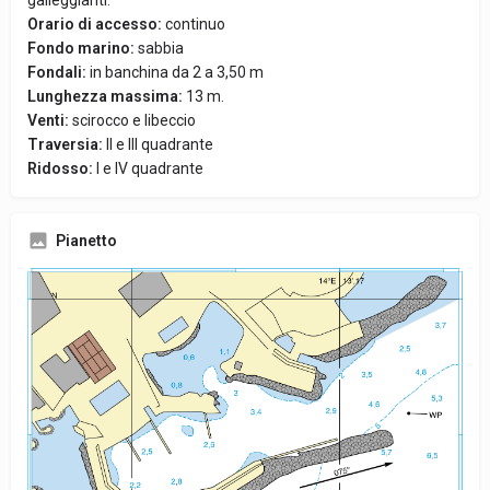
galleggianti.
Orario di accesso:
continuo
Fondo marino:
sabbia
Fondali:
in banchina da 2 a 3,50 m
Lunghezza massima:
13 m.
Venti:
scirocco e libeccio
Traversia:
II e III quadrante
Ridosso:
I e IV quadrante
Pianetto