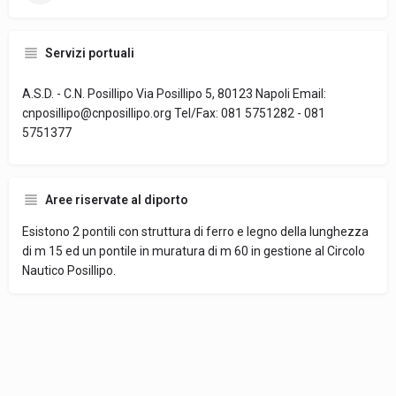
Servizi portuali
A.S.D. - C.N. Posillipo Via Posillipo 5, 80123 Napoli Email:
cnposillipo@cnposillipo.org Tel/Fax: 081 5751282 - 081
5751377
Aree riservate al diporto
Esistono 2 pontili con struttura di ferro e legno della lunghezza
di m 15 ed un pontile in muratura di m 60 in gestione al Circolo
Nautico Posillipo.