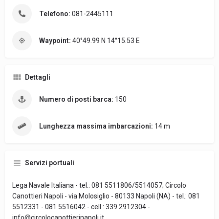
Telefono:
081-2445111
Waypoint:
40°49.99 N 14°15.53 E
Dettagli
Numero di posti barca:
150
Lunghezza massima imbarcazioni:
14 m
Servizi portuali
Lega Navale Italiana - tel.: 081 5511806/5514057; Circolo
Canottieri Napoli - via Molosiglio - 80133 Napoli (NA) - tel.: 081
5512331 - 081 5516042 - cell.: 339 2912304 -
info@circolocanottierinapoli.it