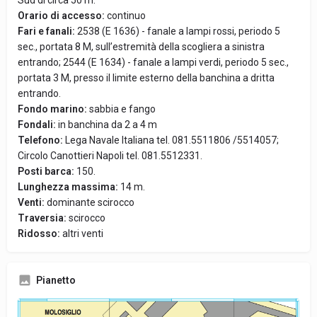
Sud di circa 50 m.
Orario di accesso:
continuo
Fari e fanali:
2538 (E 1636) - fanale a lampi rossi, periodo 5
sec., portata 8 M, sull’estremità della scogliera a sinistra
entrando; 2544 (E 1634) - fanale a lampi verdi, periodo 5 sec.,
portata 3 M, presso il limite esterno della banchina a dritta
entrando.
Fondo marino:
sabbia e fango
Fondali:
in banchina da 2 a 4 m
Telefono:
Lega Navale Italiana tel. 081.5511806 /5514057;
Circolo Canottieri Napoli tel. 081.5512331.
Posti barca:
150.
Lunghezza massima:
14 m.
Venti:
dominante scirocco
Traversia:
scirocco
Ridosso:
altri venti
Pianetto