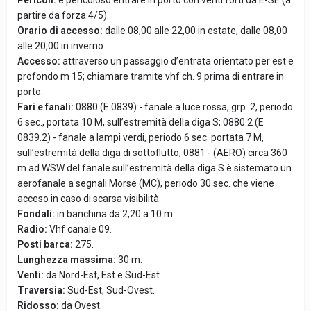
Pericoli:
é pericoloso entrare in porto con venti forti da E-SE (a
partire da forza 4/5).
Orario di accesso:
dalle 08,00 alle 22,00 in estate, dalle 08,00
alle 20,00 in inverno.
Accesso:
attraverso un passaggio d’entrata orientato per est e
profondo m 15; chiamare tramite vhf ch. 9 prima di entrare in
porto.
Fari e fanali:
0880 (E 0839) - fanale a luce rossa, grp. 2, periodo
6 sec., portata 10 M, sull’estremità della diga S; 0880.2 (E
0839.2) - fanale a lampi verdi, periodo 6 sec. portata 7 M,
sull’estremità della diga di sottoflutto; 0881 - (AERO) circa 360
m ad WSW del fanale sull’estremità della diga S è sistemato un
aerofanale a segnali Morse (MC), periodo 30 sec. che viene
acceso in caso di scarsa visibilità.
Fondali:
in banchina da 2,20 a 10 m.
Radio:
Vhf canale 09.
Posti barca:
275.
Lunghezza massima:
30 m.
Venti:
da Nord-Est, Est e Sud-Est.
Traversia:
Sud-Est, Sud-Ovest.
Ridosso:
da Ovest.