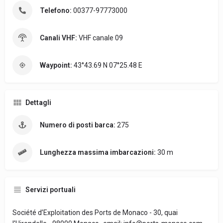
Telefono:
00377-97773000
Canali VHF:
VHF canale 09
Waypoint:
43°43.69 N 07°25.48 E
Dettagli
Numero di posti barca:
275
Lunghezza massima imbarcazioni:
30 m
Servizi portuali
Société d’Exploitation des Ports de Monaco - 30, quai