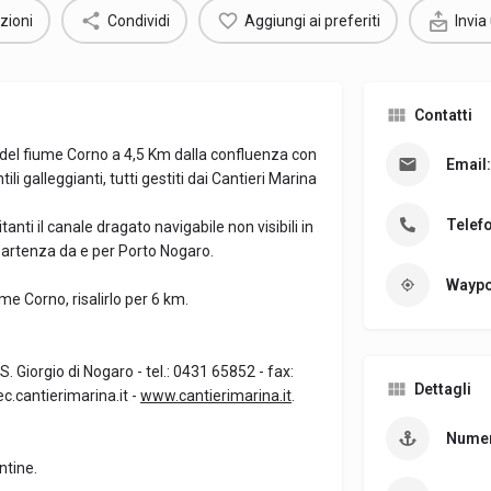
zioni
Condividi
Aggiungi ai preferiti
Invia
Contatti
t del fiume Corno a 4,5 Km dalla confluenza con
Email:
li galleggianti, tutti gestiti dai Cantieri Marina
Telef
tanti il canale dragato navigabile non visibili in
/partenza da e per Porto Nogaro.
Waypo
e Corno, risalirlo per 6 km.
 S. Giorgio di Nogaro - tel.: 0431 65852 - fax:
Dettagli
c.cantierimarina.it -
www.cantierimarina.it
.
Numer
ntine.