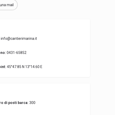
 una mail
info@cantierimarina.it
ono:
0431-65852
int:
45°47.85 N 13°14.60 E
o di posti barca:
300