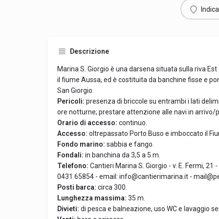
Indica
Descrizione
Marina S. Giorgio è una darsena situata sulla riva Es
il fiume Aussa, ed è costituita da banchine fisse e ponti
San Giorgio.
Pericoli:
presenza di briccole su entrambi i lati delimi
ore notturne; prestare attenzione alle navi in arrivo
Orario di accesso:
continuo.
Accesso:
oltrepassato Porto Buso e imboccato il Fium
Fondo marino:
sabbia e fango.
Fondali:
in banchina da 3,5 a 5 m.
Telefono:
Cantieri Marina S. Giorgio - v. E. Fermi, 21 -
0431 65854 - email: info@cantierimarina.it - mail@pe
Posti barca:
circa 300.
Lunghezza massima:
35 m.
Divieti:
di pesca e balneazione, uso WC e lavaggio se