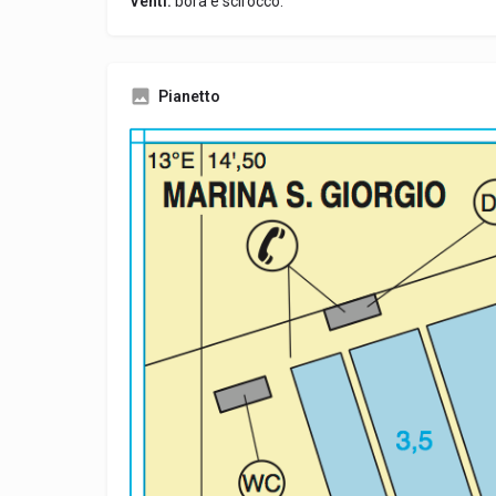
Venti:
bora e scirocco.
Pianetto