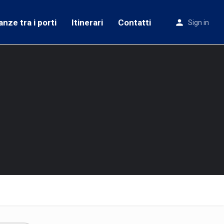
anze tra i porti
Itinerari
Contatti
Sign in