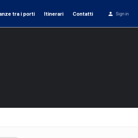
anze tra i porti
Itinerari
Contatti
Sign in