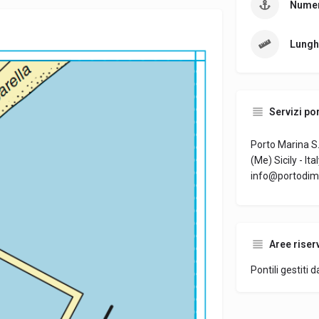
Numer
Lungh
Servizi por
Porto Marina S.
(Me) Sicily - It
info@portodimi
Aree riser
Pontili gestiti