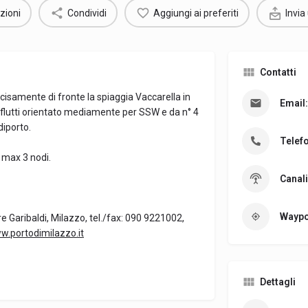
zioni
Condividi
Aggiungi ai preferiti
Invia
Contatti
ecisamente di fronte la spiaggia Vaccarella in
Email:
giflutti orientato mediamente per SSW e da n° 4
diporto.
Telef
à max 3 nodi.
Canali
Waypo
 Garibaldi, Milazzo, tel./fax: 090 9221002,
w.portodimilazzo.it
Dettagli