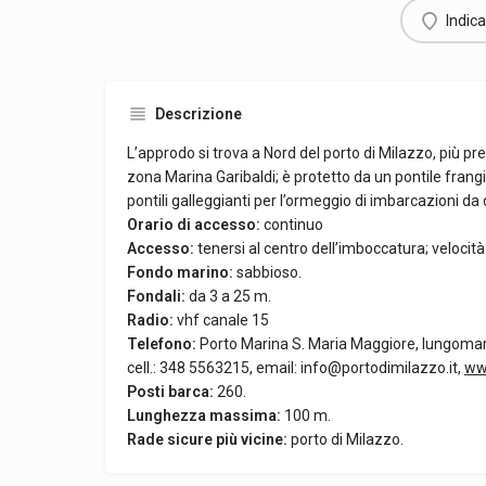
Indica
Descrizione
L’approdo si trova a Nord del porto di Milazzo, più pr
zona Marina Garibaldi; è protetto da un pontile fran
pontili galleggianti per l’ormeggio di imbarcazioni da 
Orario di accesso:
continuo
Accesso:
tenersi al centro dell’imboccatura; velocit
Fondo marino:
sabbioso.
Fondali:
da 3 a 25 m.
Radio:
vhf canale 15
Telefono:
Porto Marina S. Maria Maggiore, lungomare
cell.: 348 5563215, email: info@portodimilazzo.it,
ww
Posti barca:
260.
Lunghezza massima:
100 m.
Rade sicure più vicine:
porto di Milazzo.