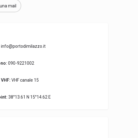
 una mail
info@portodimilazzo.it
ono:
090-9221002
 VHF:
VHF canale 15
int:
38°13.61 N 15°14.62 E