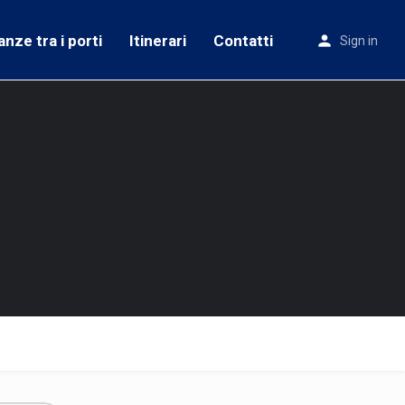
anze tra i porti
Itinerari
Contatti
Sign in