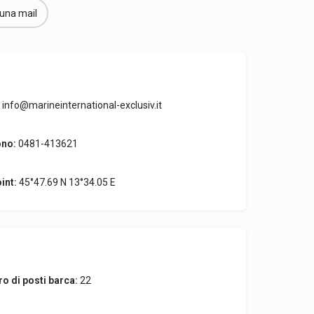
 una mail
info@marineinternational-exclusiv.it
ono:
0481-413621
int:
45°47.69 N 13°34.05 E
o di posti barca:
22