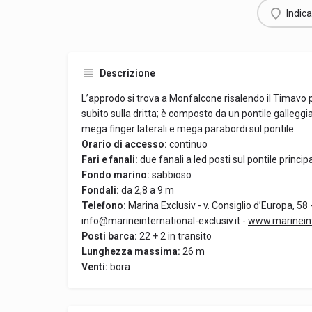
Indica
Descrizione
L’approdo si trova a Monfalcone risalendo il Timavo pe
subito sulla dritta; è composto da un pontile galleggi
mega finger laterali e mega parabordi sul pontile.
Orario di accesso:
continuo
Fari e fanali:
due fanali a led posti sul pontile princip
Fondo marino:
sabbioso
Fondali:
da 2,8 a 9 m
Telefono:
Marina Exclusiv - v. Consiglio d’Europa, 58
info@marineinternational-exclusiv.it -
www.marineinte
Posti barca:
22 + 2 in transito
Lunghezza massima:
26 m
Venti:
bora