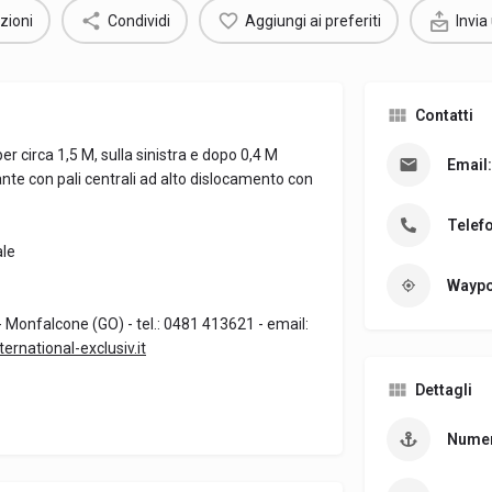
zioni
Condividi
Aggiungi ai preferiti
Invia
Contatti
r circa 1,5 M, sulla sinistra e dopo 0,4 M
Email:
ante con pali centrali ad alto dislocamento con
Telef
ale
Waypo
 - Monfalcone (GO) - tel.: 0481 413621 - email:
rnational-exclusiv.it
Dettagli
Numer