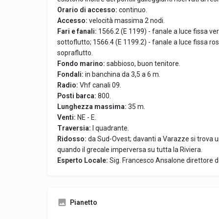
Orario di accesso:
continuo.
Accesso:
velocità massima 2 nodi.
Fari e fanali:
1566.2 (E 1199) - fanale a luce fissa ve
sottoflutto; 1566.4 (E 1199.2) - fanale a luce fissa ro
sopraflutto.
Fondo marino:
sabbioso, buon tenitore.
Fondali:
in banchina da 3,5 a 6 m.
Radio:
Vhf canali 09.
Posti barca:
800.
Lunghezza massima:
35 m.
Venti:
NE - E.
Traversia:
I quadrante.
Ridosso:
da Sud-Ovest; davanti a Varazze si trova 
quando il grecale imperversa su tutta la Riviera.
Esperto Locale:
Sig. Francesco Ansalone direttore d
Pianetto