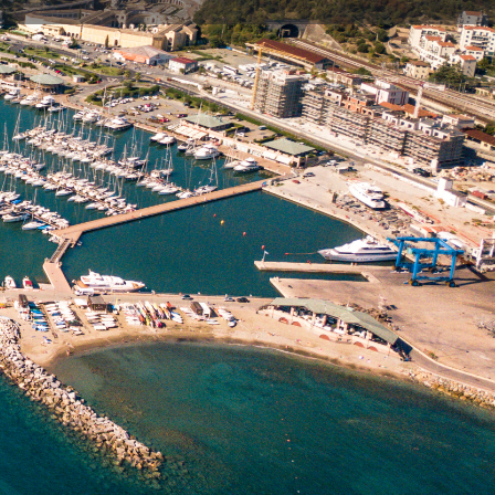
Invia una mail
marinadivarazze@d-marin.com
ono:
019-935321
 VHF:
VHF canali 09
int:
44°21.17 N 08°34.22 E