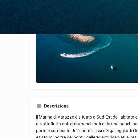
Descrizione
Il Marina di Varazze è situato a Sud-Est dell’abitato 
di sottoflutto entrambi banchinati e da una banchina 
porto è composto di 12 pontili fissi e 3 galleggianti (
esistono inoltre dei pontili galleggianti riservati ai re