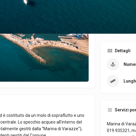
Open
Dettagli
Numer
Lungh
Servizi por
ed è costituito da un molo di sopraflutto e uno
centrale. Lo specchio acqueo all’interno del
Marina di Varaz
totalmente gestiti dalla “Marina di Varazze”);
019.935321, m
sidenti gestiti dal Comune.