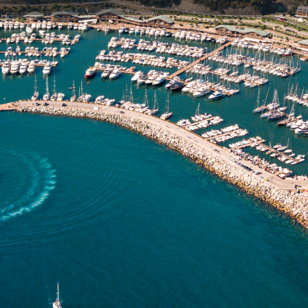
Informazioni generali
Servizi
Condividi
Aggiungi ai preferiti
Sito web
Contatti
Email:
Telef
Canali
Waypo