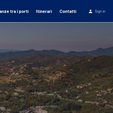
anze tra i porti
Itinerari
Contatti
Sign in