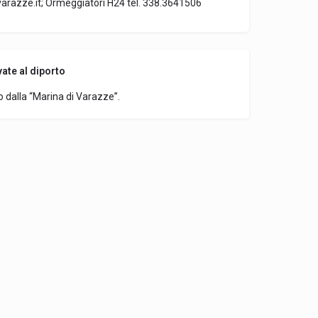
razze.it; Ormeggiatori H24 tel. 338.3641506
vate al diporto
to dalla “Marina di Varazze”.