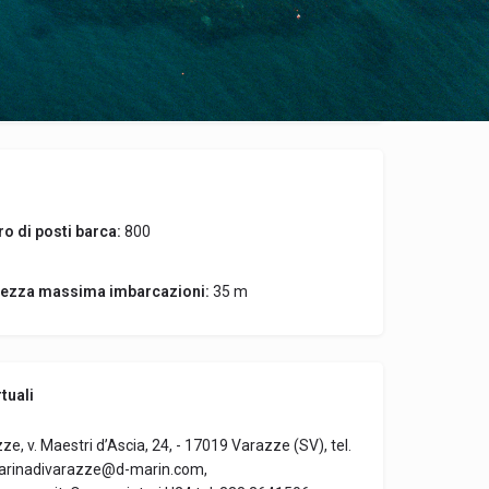
Open hours today:
9:00 - 13:00, 14:00 - 18:00
o di posti barca:
800
ezza massima imbarcazioni:
35 m
tuali
ze, v. Maestri d’Ascia, 24, - 17019 Varazze (SV), tel.
arinadivarazze@d-marin.com,