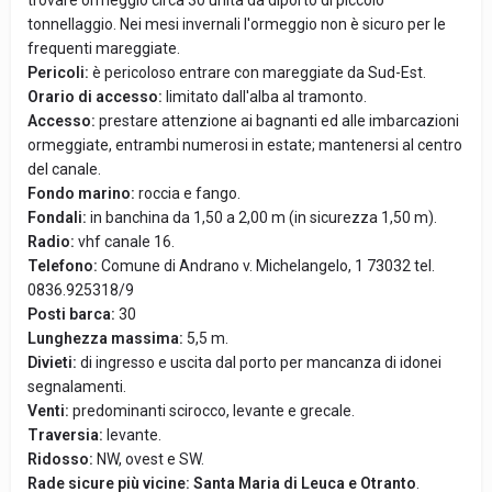
trovare ormeggio circa 30 unità da diporto di piccolo
tonnellaggio. Nei mesi invernali l'ormeggio non è sicuro per le
frequenti mareggiate.
Pericoli:
è pericoloso entrare con mareggiate da Sud-Est.
Orario di accesso:
limitato dall'alba al tramonto.
Accesso:
prestare attenzione ai bagnanti ed alle imbarcazioni
ormeggiate, entrambi numerosi in estate; mantenersi al centro
del canale.
Fondo marino:
roccia e fango.
Fondali:
in banchina da 1,50 a 2,00 m (in sicurezza 1,50 m).
Radio:
vhf canale 16.
Telefono:
Comune di Andrano v. Michelangelo, 1 73032 tel.
0836.925318/9
Posti barca:
30
Lunghezza massima:
5,5 m.
Divieti:
di ingresso e uscita dal porto per mancanza di idonei
segnalamenti.
Venti:
predominanti scirocco, levante e grecale.
Traversia:
levante.
Ridosso:
NW, ovest e SW.
Rade sicure più vicine: Santa Maria di Leuca e Otranto
.