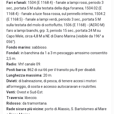
Fari e fanali:
1504 (E 1168.4) - fanale a lampi rossi, periodo 3
sec., portata 5 M sulla testata della diga foranea; 1504.02 (E
1168.4) - fanale a luce fissa rossa, sul pennello interno; 1504.2
(E 1168.5) - fanale a lampi verdi, periodo 3 sec., portata 5 M
sulla testata del molo di sottoflutto; 1506 (E 1168) - (AERO M)
faro a lampi bianchi, grp. 3, periodo 15 sec., portata 24 M su
Capo Mele, circa 4,8 M a NE di Diano Marina (visibile da 196° a
056°).
Fondo marino:
sabbioso.
Fondali:
in banchina da 1 a 3 m pescaggio amssimo consentito
2,5 m.
Radio:
Vhf canale 09.
Posti barca:
862 di cui 66 per il transito piu 8 per disabili.
Lunghezza massima:
20 m.
Divieti:
di balneazione, di pesca, di tenere accesi i motori
all’ormeggio, di sosta e accesso autocaravan e roulottes.
Venti:
Ovest e Sud-Est.
Traversia:
libeccio.
Ridosso:
da tramontana.
Rade sicure più vicine:
porto di Alassio, S. Bartolomeo al Mare