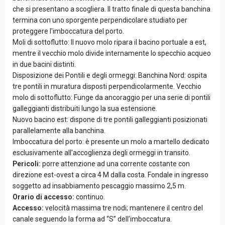
che si presentano a scogliera. Il tratto finale di questa banchina
termina con uno sporgente perpendicolare studiato per
proteggere l'imboccatura del porto.
Moli di sottoflutto: Il nuovo molo ripara il bacino portuale a est,
mentre il vecchio molo divide internamente lo specchio acqueo
in due bacini distinti.
Disposizione dei Pontili e degli ormeggi: Banchina Nord: ospita
tre pontili in muratura disposti perpendicolarmente. Vecchio
molo di sottoflutto: Funge da ancoraggio per una serie di pontili
galleggianti distribuiti lungo la sua estensione.
Nuovo bacino est: dispone di tre pontili galleggianti posizionati
parallelamente alla banchina.
Imboccatura del porto: è presente un molo a martello dedicato
esclusivamente all'accoglienza degli ormeggi in transito.
Pericoli:
porre attenzione ad una corrente costante con
direzione est-ovest a circa 4 M dalla costa. Fondale in ingresso
soggetto ad insabbiamento pescaggio massimo 2,5 m.
Orario di accesso:
continuo.
Accesso:
velocità massima tre nodi; mantenere il centro del
canale seguendo la forma ad “S” dell’imboccatura.