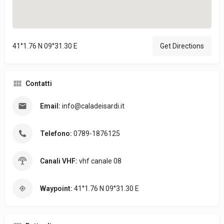
41°1.76 N 09°31.30 E
Get Directions
Contatti
Email:
info@caladeisardi.it
Telefono:
0789-1876125
Canali VHF:
vhf canale 08
Waypoint:
41°1.76 N 09°31.30 E