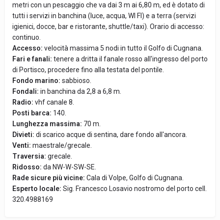
metri con un pescaggio che va dai 3 m ai 6,80 m, ed è dotato di
tutti i servizi in banchina (luce, acqua, WI FI) e a terra (servizi
igienici, docce, bar e ristorante, shuttle/taxi). Orario di accesso:
continuo.
Accesso:
velocità massima 5 nodi in tutto il Golfo di Cugnana.
Fari e fanali:
tenere a dritta il fanale rosso all'ingresso del porto
di Portisco, procedere fino alla testata del pontile.
Fondo marino:
sabbioso.
Fondali:
in banchina da 2,8 a 6,8 m.
Radio:
vhf canale 8.
Posti barca:
140.
Lunghezza massima:
70 m.
Divieti:
di scarico acque di sentina, dare fondo all'ancora.
Venti:
maestrale/grecale.
Traversia:
grecale.
Ridosso:
da NW-W-SW-SE.
Rade sicure più vicine:
Cala di Volpe, Golfo di Cugnana.
Esperto locale:
Sig. Francesco Losavio nostromo del porto cell.
320.4988169