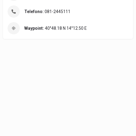
Telefono:
081-2445111
Waypoint:
40°48.18 N 14°12.50 E