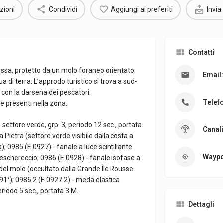
zioni
Condividi
Aggiungi ai preferiti
Invia
Contatti
 Rossa, protetto da un molo foraneo orientato
Email:
ua di terra. L’approdo turistico si trova a sud-
con la darsena dei pescatori.
Telef
e presenti nella zona.
 settore verde, grp. 3, periodo 12 sec., portata
Canali
 Pietra (settore verde visibile dalla costa a
); 0985 (E 0927) - fanale a luce scintillante
Waypo
 peschereccio; 0986 (E 0928) - fanale isofase a
 del molo (occultato dalla Grande Île Rousse
 091°); 0986.2 (E 0927.2) - meda elastica
periodo 5 sec., portata 3 M.
Dettagli