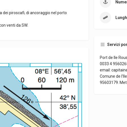
Numer
 dei piroscafi; di ancoraggio nel porto
Lungh
 con venti da SW.
Servizi por
Port de Ile Rous
0033 4 9560265
email: capitai
Comune de l’Ile
95603179. Met