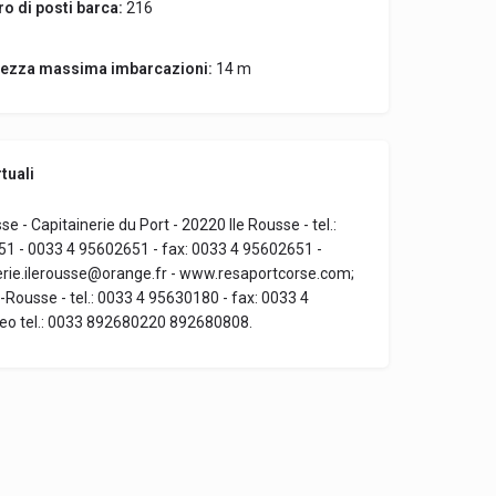
o di posti barca:
216
ezza massima imbarcazioni:
14 m
tuali
se - Capitainerie du Port - 20220 Ile Rousse - tel.:
1 - 0033 4 95602651 - fax: 0033 4 95602651 -
nerie.ilerousse@orange.fr - www.resaportcorse.com;
-Rousse - tel.: 0033 4 95630180 - fax: 0033 4
eo tel.: 0033 892680220 892680808.