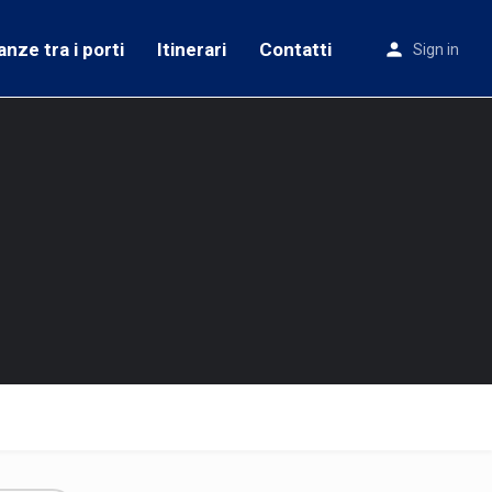
anze tra i porti
Itinerari
Contatti
Sign in