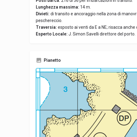
Posti barca:
216 di 56 per imbarcazioni in transito.
Lunghezza massima:
14 m.
Divieti:
di transito e ancoraggio nella zona di manovra
peschereccio.
Traversia:
esposto ai venti da E a NE; risacca anche
Esperto Locale:
J. Simon Savelli direttore del porto.
Pianetto