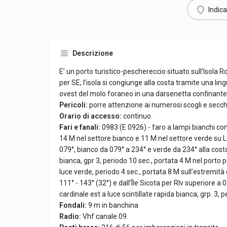
Indica
Descrizione
E’ un porto turistico-peschereccio situato sull’Isola
per SE; l’isola si congiunge alla costa tramite una ling
ovest del molo foraneo in una darsenetta confinante 
Pericoli:
porre attenzione ai numerosi scogli e secch
Orario di accesso:
continuo.
Fari e fanali:
0983 (E 0926) - faro a lampi bianchi con
14 M nel settore bianco e 11 M nel settore verde su La
079°, bianco da 079° a 234° e verde da 234° alla costa
bianca, gpr 3, periodo 10 sec., portata 4 M nel porto
luce verde, periodo 4 sec., portata 8 M sull’estremità
111° - 143° (32°) e dall’Île Sicota per Rlv superiore a
cardinale est a luce scintillate rapida bianca, grp. 3, 
Fondali:
9 m in banchina
Radio:
Vhf canale 09.