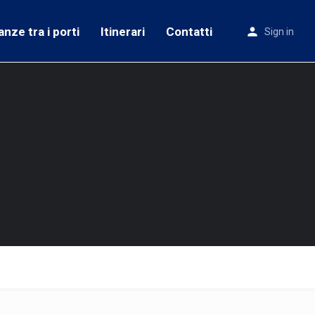
anze tra i porti
Itinerari
Contatti
Sign in