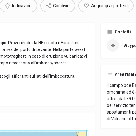
Indicazioni
Condividi
Aggiungi ai preferiti
Contatti
io. Provenendo da NE si nota il Faraglione
Waypo
 la riva del porto di Levante. Nella parte ovest
 mototraghetti in caso di eruzione vulcanica: vi
empo necessario all’imbarco/sbarco
Aree riser
cogli affioranti sui lati dell’imboccatura.
Il campo boe Ba
omonima ed è do
attivo dalle 9:0
del servizio te
spostamenti per 
di Vulcano offr