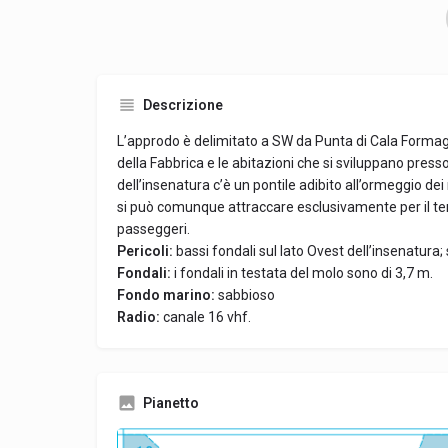
Descrizione
L’approdo è delimitato a SW da Punta di Cala Formagg
della Fabbrica e le abitazioni che si sviluppano presso
dell’insenatura c’è un pontile adibito all’ormeggio dei
si può comunque attraccare esclusivamente per il t
passeggeri.
Pericoli:
bassi fondali sul lato Ovest dell’insenatura; s
Fondali:
i fondali in testata del molo sono di 3,7 m.
Fondo marino:
sabbioso
Radio:
canale 16 vhf.
Pianetto