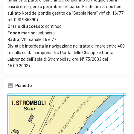
rimanente parte di banchina è consentito l’ormeggio solo in
casi di emergenza per imbarco/sbarco. Esiste un campo boe
sul lato Nord del pontile gestito da “Sabbia Nera” vhf ch. 16/77
tel. 090.986390).
Orario di accesso:
continuo
Fondo marino:
sabbioso
Radio:
Vhf canale 16 e 77.
Divieti:
è interdetta la navigazione nel tratto di mare entro 400
m dalla costa compresa fra Punta delle Chiappe e Punta
Labronzo dell’Isola di Stromboli (v. ord. N° 75/2003 del
16.09.2003).
Pianetto