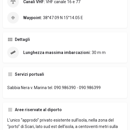
Canali VHF:
VHF canale 16 e 77
Waypoint:
38°47.09 N 15°14.05 E
Dettagli
Lunghezza massima imbarcazioni:
30 m m
Servizi portuali
Sabbia Nera v. Marina tel. 090.986390 - 090.986399
Aree riservate al diporto
L’unico “approdo” privato esistente sull’isola, nella zona del
“porto” di Scari, lato sud est dell’isola, a centoventi metri sulla