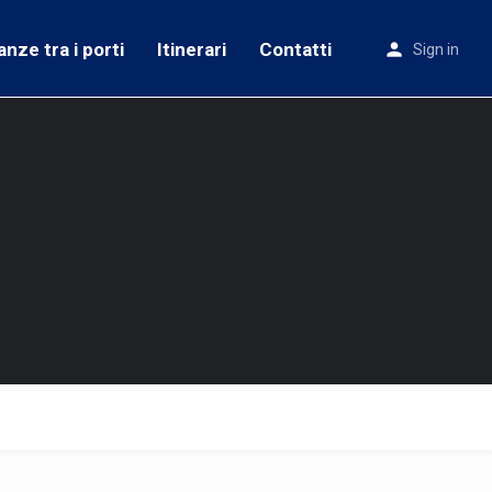
anze tra i porti
Itinerari
Contatti
Sign in