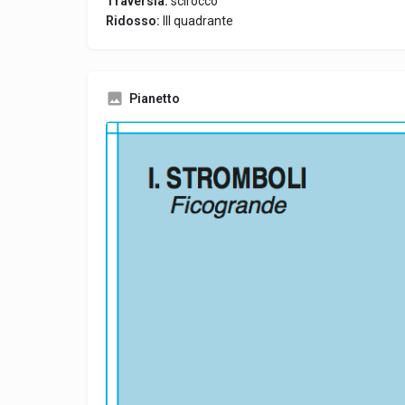
Traversia:
scirocco
Ridosso:
III quadrante
Pianetto