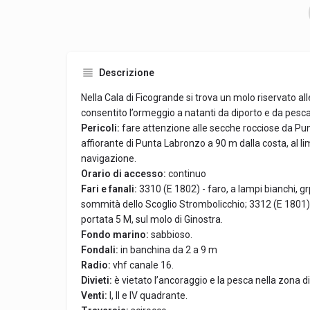
Descrizione
Nella Cala di Ficogrande si trova un molo riservato al
consentito l’ormeggio a natanti da diporto e da pesca.
Pericoli:
fare attenzione alle secche rocciose da Pun
affiorante di Punta Labronzo a 90 m dalla costa, al lim
navigazione.
Orario di accesso:
continuo
Fari e fanali:
3310 (E 1802) - faro, a lampi bianchi, gr
sommità dello Scoglio Strombolicchio; 3312 (E 1801) –
portata 5 M, sul molo di Ginostra.
Fondo marino:
sabbioso.
Fondali:
in banchina da 2 a 9 m
Radio:
vhf canale 16.
Divieti:
è vietato l’ancoraggio e la pesca nella zona d
Venti:
I, II e IV quadrante.