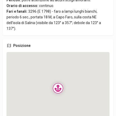
Pericoli:
porre attenzione ad alcuni scogli affioranti.
Orario di accesso:
continuo.
Fari e fanali:
3296 (E 1798) - faro a lampi lunghi bianchi,
periodo 6 sec., portata 18 M, a Capo Faro, sulla costa NE
dell’isola di Salina (visibile da 123° a 357°; debole da 123° a
137°).
Posizione