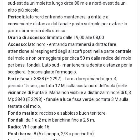
sud-est da un moletto lungo circa 80 m e a nord-ovest da un
altro più piccolo.
Pericoli:
lato nord entrando mantenersi a dritta e a
conveniente distanza dal fanale posto sul molo per evitare la
parte sommersa dello stesso.
Orario di accesso:
limitato dalle 19,00 alle 08,00.
Accesso:
lato nord - entrando mantenersi a dritta; fare
attenzione ai respingenti degli aliscafi posti nella parte centrale
del molo e non ormeggiarsi per circa 50 m dalla radice del molo
per bassi fondali. Lato sud - mantenersi a debita distanza per la
scogliera; è sconsigliato l’ormeggio.
Fari e fanali:
3838 (E 2297) - faro a lampi bianchi, grp. 4,
periodo 15 sec., portata 12 M, sulla costa nord dell’isola (nelle
vicinanze di Punta S. Maria non visibile a distanza minore di 0,3
M); 3840 (E 2298) - fanale a luce fissa verde, portata 3 M sulla
testata del molo.
Fondo marino:
roccioso e sabbioso buon tenitore.
Fondali:
da 1 a 2 m; in banchina fino a 2,5 m.
Radio:
Vhf canale 16.
Posti barca:
8 (5 di poppa, 2/3 a pacchetto).