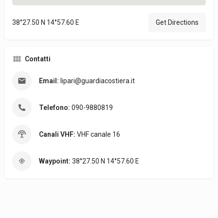
38°27.50 N 14°57.60 E
Get Directions
Contatti
Email:
lipari@guardiacostiera.it
Telefono:
090-9880819
Canali VHF:
VHF canale 16
Waypoint:
38°27.50 N 14°57.60 E