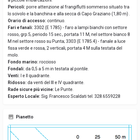
a piccole imbarcazioni.
Pericoli:
porre attenzione al frangiflutti sommerso situato tra
lo scivolo e la banchina e alla secca di Capo Graziano (1,80 m) .
Orario di accesso:
continuo.
Fari e fanali:
3302 (E 1785) - faro a lampi bianchi con settore
rosso, grp.5, periodo 15 sec., portata 11 M, nel settore bianco 8
M nel settore rosso su Punta; 3303 (E 1785.4) - fanale a luce
fissa verde e rossa, 2 verticali, portata 4 M sulla testata del
molo.
Fondo marino:
roccioso
Fondali:
da 0,5 a 5 m in testata al pontile.
Venti:
I e II quadrante.
Ridosso:
da venti del III e IV quadrante.
Rade sicure più vicine:
Le Punte.
Esperto Locale:
Sig. Francesco Scaldati tel. 328.6559228
Pianetto