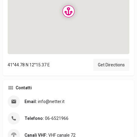
41°44.78 N 12°15.37 E
Get Directions
Contatti
Email:
info@netter.it
Telefono:
06-6521966
Canali VHF:
VHF canale 72