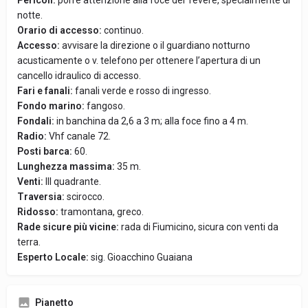
Pericoli:
porre attenzione alla foce del Tevere, specialmente di
notte.
Orario di accesso:
continuo.
Accesso:
avvisare la direzione o il guardiano notturno
acusticamente o v. telefono per ottenere l’apertura di un
cancello idraulico di accesso.
Fari e fanali:
fanali verde e rosso di ingresso.
Fondo marino:
fangoso.
Fondali:
in banchina da 2,6 a 3 m; alla foce fino a 4 m.
Radio:
Vhf canale 72.
Posti barca:
60.
Lunghezza massima:
35 m.
Venti:
III quadrante.
Traversia:
scirocco.
Ridosso:
tramontana, greco.
Rade sicure più vicine:
rada di Fiumicino, sicura con venti da
terra.
Esperto Locale:
sig. Gioacchino Guaiana
Pianetto