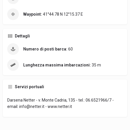
Waypoint:
41°44.78 N 12°15.37 E
Dettagli
Numero di posti barca:
60
Lunghezza massima imbarcazioni:
35 m
Servizi portuali
Darsena Netter - v. Monte Cadria, 135 - tel.: 06.6521966/7 -
email: info@netter.it - www.netter.it